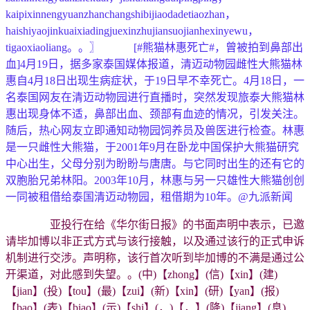
kaipixinnengyuanzhanchangshibijiaodadetiaozhan，
haishiyaojinkuaixiadingjuexinzhujiansuojianhexinyewu，
tigaoxiaoliang。。〗 [#熊猫林惠死亡#，曾被拍到鼻部出
血]4月19日，据多家泰国媒体报道，清迈动物园雌性大熊猫林
惠自4月18日出现生病症状，于19日早不幸死亡。4月18日，一
名泰国网友在清迈动物园进行直播时，突然发现旅泰大熊猫林
惠出现身体不适，鼻部出血、颈部有血迹的情况，引发关注。
随后，热心网友立即通知动物园饲养员及兽医进行检查。林惠
是一只雌性大熊猫，于2001年9月在卧龙中国保护大熊猫研究
中心出生，父母分别为盼盼与唐唐。与它同时出生的还有它的
双胞胎兄弟林阳。2003年10月，林惠与另一只雄性大熊猫创创
一同被租借给泰国清迈动物园，租借期为10年。@九派新闻
亚投行在给《华尔街日报》的书面声明中表示，已邀
请毕加博以非正式方式与该行接触，以及通过该行的正式申诉
机制进行交涉。声明称，该行首次听到毕加博的不满是通过公
开渠道，对此感到失望。。(中)【zhong】(信)【xin】(建)
【jian】(投)【tou】(最)【zui】(新)【xin】(研)【yan】(报)
【bao】(表)【biao】(示)【shi】(，)【，】(降)【jiang】(息)