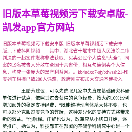
旧版本草莓视频污下载安卓版-
凯发app官方网站
旧版本草莓视频污下载安卓版_旧版本草莓视频污下载安卓
版...,下载抖阴视频 其中，湖北省十堰市中级人民法院二审
判决的一起案件堪称非法获取、买卖公民个人信息“大全”，同
案的19名被告人分散在全国十余省份，相互勾连倒卖个人信
息，构成一张庞大的黑产利益网。。kb4udxo7-sjybdwssh21-印
度列车相撞已致288人遇难，政府刚宣布加大交通基建投入
王贻芳建议，可以先选取几家中央直属基础研究科研
单位进行试点，依照其过去获得的竞争经费，按大约10%比例
增加额外的稳定支持经费，“既能维持现有体系大体不变，也
可以部分克服过度竞争的弊端，这种差异化的支持方式将带来
新的效益。”他解释。庄辞也认为，改革应从小切口开始，逐
步推广。她认为，科技部正在部署的基础学科研究中心是一个