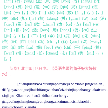
【chu】(行)【xing】(旅)【lv】(游)【you】(等)【deng】(消)
【xiao】(费)【fei】(需)【xu】(求)【qiu】(将)【jiang】(进)
【jin】(一)【yi】(步)【bu】(释)【shi】(放)【fang】(，)【，】
(叠)【die】(加)【jia】(相)【xiang】(关)【guan】(促)【cu】(消)
【xiao】(费)【fei】(政)【zheng】(策)【ce】(支)【zhi】(持)
【chi】(和)【he】(活)【huo】(动)【dong】(促)【cu】(进)
【jin】(，)【，】(二)【er】(季)【ji】(度)【du】(消)【xiao】
(费)【fei】(市)【shi】(场)【chang】(有)【you】(望)【wang】
(继)【ji】(续)【xu】(保)【bao】(持)【chi】(平)【ping】(稳)
【wen】(增)【zeng】(长)【chang】(态)【tai】(势)【shi】(。)
【。】
新华社北京6月18日电。
【英语老师的兔子好大好软
水】
。
[huanqiushibaozhuxinjiapoteyuejizhe xinbin]shige4nian，
di13jieyazhouguojihaishifangwuzhan3rizaixinjiapozhangyilakaixu
xinjiapo《lianhezaobao》4ribaodaocheng，
gaiguofangchanghuangyonghongzaikaimuzhicishibiaoshi，
yuewuchongtuxiangbi，