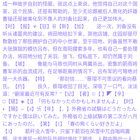
成一种故步自封的怪圈，就这点上来说，他觉得自己对这个国
家，这个民族，还是有帮助的，至少无论跟被后人黑化的奸雄
曹操还是被美化到不像人的刘备比起来，自己更加伟大。
【时】【报】☣【驻】유【新】【加】 这一次，刘备没有
听从诸葛亮的建议，将田地给扣下来，其他店铺、庄园却是尽
数散给了那些拥护自己的中小世家，至于田地，刘备虽然不敢
大张旗鼓的模仿吕布，但在南阳摸索多年，也有自己一套处理
办法，将田地分给了关羽、张飞，但私底下，却仍然属于刘
备。【坡】 鲁能与马铁也同时从两翼杀出，密集的箭雨将
曹军杀的血流成河，在足够距离的情况下，吕布军的弓弩绝对
是一大杀器。【特】 “那封信……”蔡瑁不可思议的看向蔡
氏。【约】 良久，蔡瑁收回了目光，深吸了一口气，淡淡
道：“蒯家最近可有反常？”【记】【者】©【 】◤【辛】
□【斌】◈【]】「何もなかったのかもしれませんよ」【时】
◐【隔】─【4】卐【年】【，】外務省の試験はどうだったん
ですかと僕は訊いてみた。外務省の上級試験の第二次が八月
にあったのだ。【第】【1】「春の熊くらい好きだよ」
【3】 箭杆没入雪中，只留下箭羽在风雪中兀自嗡鸣震
颤，这支难民一般的队伍顿时停住了脚步，人群中跑出一人，