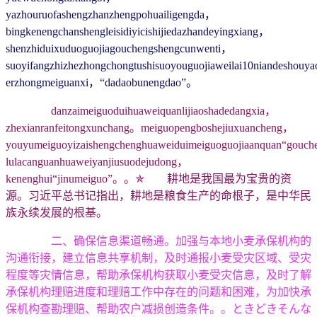
yazhouruofashengzhanzhengpohuailigengda，
bingkenengchanshengleisidiyicishijiedazhandeyingxiang，
shenzhiduixuduoguojiagouchengshengcunwenti，
suoyifangzhizhezhongchongtushisuoyouguojiaweilai10niandeshou
erzhongmeiguanxi，“dadaobunengdao”。
danzaimeiguoduihuaweiquanlijiaoshadedangxia，
zhexianranfeitongxunchang。meiguopengboshejiuxuancheng，
youyumeiguoyizaishengchenghuaweiduimeiguoguojiaanquan“gouc
lulacanguanhuaweiyanjiusuodejudong，
kenenghui“jinumeiguo”。。✯ 耕地是我国最为宝贵的资
源。习近平总书记指出，耕地是粮食生产的命根子，是中华民
族永续发展的根基。
二、确保信息渠道畅通。加强与本地小麦承保机构的
沟通衔接，建立信息共享机制，及时通报小麦受灾区域、受灾
程度等灾情信息，帮助承保机构获取小麦受灾信息，及时了解
承保机构理赔进度和理赔工作中存在的问题和困难，为加快承
保机构查勘理赔、帮助农户减损创造条件。。ときどきそんな