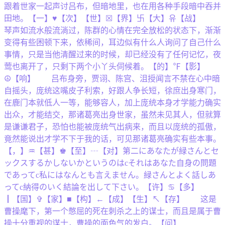
跟着世家一起声讨吕布，但暗地里，也在用各种手段暗中吞并
田地。【一】♥【次】【世】☒【界】卐【大】유【战】
琴声如流水般流淌过，陈群的心情在完全放松的状态下，渐渐
变得有些困顿下来，依稀间，耳边似有什么人询问了自己什么
事情，只是当他清醒过来的时候，却已经没有了任何记忆，夜
莺也离开了，只剩下两个小丫头伺候着。【的】℉【影】
☮【响】 吕布身旁，贾诩、陈宫、沮授闻言不禁在心中暗
自摇头，庞统这嘴皮子利索，好跟人争长短，徐庶出身寒门，
在鹿门本就低人一等，能够容人，加上庞统本身才学能力确实
出众，才能结交，那诸葛亮出身世家，虽然未见其人，但就算
是谦谦君子，恐怕也能被庞统气出病来，而且以庞统的孤傲，
竟然能说出才学不下于我的话，可见那诸葛亮确实有些本事。
【，】♒【甚】♚【至】┄【对】第二にあなたが緑さんとセ
ックスするかしないかというのはcそれはあなた自身の問題
であってc私にはなんとも言えません。緑さんとよく話しあ
ってc納得のいく結論を出して下さい。【许】♋【多】
┃【国】✞【家】■【构】←【成】【生】↖【存】 这是
曹操麾下，第一个憋屈的死在刺杀之上的谋士，而且是属于曹
操十分重视的谋士，曹操的面色气的发白。【问】