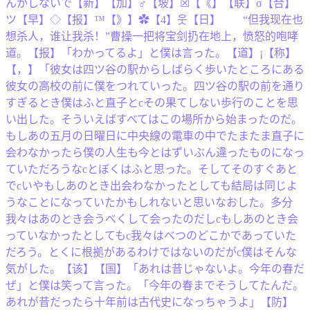
んかしないで【新】【加】♂【坡】☒【《】【联】σ【合】
ツ【早】◇【报】™【》】✿【4】웃【日】 “但我现在也
想杀人，谁让我杀！”曹操一把将宝剑扔在地上，愤怒的咆哮
道。【报】「わかってるよ」と僕は言った。【道】¡【称】
【，】「彼女は四ツ谷の駅からしばらく歩いたところにある
彼女の高校の前に僕をつれていった。四ツ谷の駅の前を通り
すぎるとき僕はふと直子とcその果てしない歩行のことを思
い出した。そういえばすべてはこの場所から始まったのだ。
もしあの五月の日曜日に中央線の電車の中でたまたま直子に
会わなかったら僕の人生も今とはずいぶん違ったものになっ
ていただろうなcとぼくはふと思った。そしてそのすぐあと
でcいやもしあのとき出会わなかったとしても結局は同じよ
うなことになっていたかもしれないと思いなおした。多分
我々はあのとき会うべくして会ったのだしcもしあのとき会
っていなかったとしてもc我々はべつのどこかであっていた
だろう。とくに根拠があるわけではないのだがc僕はそんな
気がした。【该】【国】「あれは昔じゃないよ。今年の春だ
ぜ」と僕は笑って言った。「今年の春までそうしてたんだ。
あれが昔だったら十年前は古代史になっちゃうよ」【防】