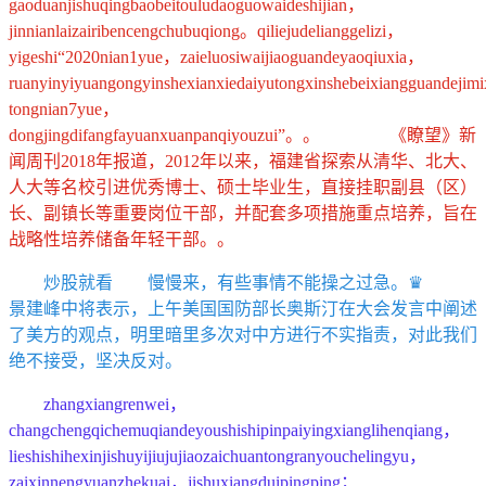
gaoduanjishuqingbaobeitouludaoguowaideshijian，
jinnianlaizairibencengchubuqiong。qiliejudelianggelizi，
yigeshi“2020nian1yue，zaieluosiwaijiaoguandeyaoqiuxia，
ruanyinyiyuangongyinshexianxiedaiyutongxinshebeixiangguandejimix
tongnian7yue，
dongjingdifangfayuanxuanpanqiyouzui”。。 《瞭望》新
闻周刊2018年报道，2012年以来，福建省探索从清华、北大、
人大等名校引进优秀博士、硕士毕业生，直接挂职副县（区）
长、副镇长等重要岗位干部，并配套多项措施重点培养，旨在
战略性培养储备年轻干部。。
炒股就看 慢慢来，有些事情不能操之过急。♛
景建峰中将表示，上午美国国防部长奥斯汀在大会发言中阐述
了美方的观点，明里暗里多次对中方进行不实指责，对此我们
绝不接受，坚决反对。
zhangxiangrenwei，
changchengqichemuqiandeyoushishipinpaiyingxianglihenqiang，
lieshishihexinjishuyijiujujiaozaichuantongranyouchelingyu，
zaixinnengyuanzhekuai，jishuxiangduipingping；