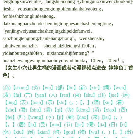
tengtongzuiweijulie。tangshuaixiang《zhongguoxinwenzhoukan》
jieshi，yousanzhongtengtongbifenmianhaiyaoteng，
fenbieshizhongliudeaitong、
daizhuangpaozhendeshenjingtonghesanchashenjingtong，
“yanjingweiyusanchashenjingzhipeidefanwei，
sanzhongtengtongzhanleliangzhong”。wenzhenshi，
tahuiwenhuanzhe，“shenghaizidetengshi10fen，
yidianbutengshi0fen，nixianzaishijifenteng？”
huanzhewangwanghuihaobuyouyudihuida，10fen，20fen！。
【女生小穴让男生桶的漫画或者动漫视频点进去_婷婷色丁香
色】
。
(商)【shang】(务)【wu】(部)【bu】(新)【xin】(闻)【wen】
(发)【fa】(言)【yan】(人)【ren】(束)【shu】(珏)【jue】(婷)
【ting】(表)【biao】(示)【shi】(，)【，】(随)【sui】(着)
【zhe】(暑)【shu】(期)【qi】(等)【deng】(消)【xiao】(费)
【fei】(旺)【wang】(季)【ji】(到)【dao】(来)【lai】(，)
【，】(居)【ju】(民)【min】(节)【jie】(假)【jia】(日)【ri】
(休)【xiu】(闲)【xian】(购)【gou】(物)【wu】(、)【、】(出)