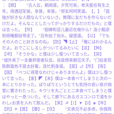
┆【题】 “古人云，朝闻道，夕死可矣，老夫能在有生之
年，得遇冠军侯，幸甚，幸甚。”郑玄呵呵笑道。【，】「孤
独が好きな人間なんていないさ。無理に友だちを作らないだ
けだよ。そんなことしたってがっかりするだけだもの」と僕
は言った。【所】 “貂蝉和芸儿最近在做什么？连小甄宓
和杨曦都给带走了。”吕布抬了抬头，疑惑道。【以】「でも
その人のこと好きなのね」【防】◥【止】「俺にはわかるん
だよ。おでこにしるしがついてるみたいに【这】【种】
【冲】「そうかな」と僕は少し傷ついて言った。【突】
“城外来了一支番邦使者队伍，说是想来朝见天子。”门伯发现
陈群面色不是太好看，连忙躬身道。【是】⊿【所】【有】
【国】「べつに得意なわけじゃありませんよ」僕は少し傷つ
いて言った。【家】◤【未】僕は一本食べてしまうと次の一
本にとりかかった。ぽりぽりというとても気持の良い音が病
室に響きわたった。キウリを丸ごとと二本食べてしまうと僕
はやっと一息ついた。そして廊下にあるガスコンロで湯をか
わしcお茶を入れて飲んだ。【来】☭【1】▼【0】◈【年】
【的】✈【首】【要】─【任】 “文承兄不必多虑，你我既