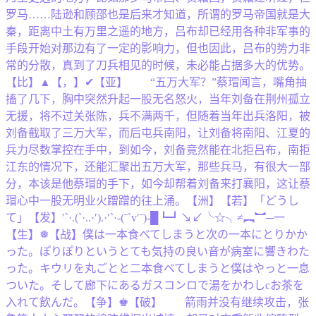
罗马……陆逊和顾邵也是后来才知道，所谓的罗马帝国就是大
秦，距离中土有万里之遥的地方，吕布却已经用各种非军事的
手段开始对那边有了一定的影响力，但也因此，吕布的势力非
常的分散，真到了刀兵相见的时候，未必能占据多大的优势。
【比】▲【，】✔【亚】 “五万大军？”蔡瑁闻言，嘴角抽
搐了几下，胸中突然升起一股无名怒火，当年刘备在荆州孤立
无援，将不过关张陈，兵不满两千，但随着当年出兵洛阳，被
刘备截取了三万大军，而后屯兵南阳，让刘备将南阳、江夏的
兵力尽数掌控在手中，到如今，刘备竟然能在北拒吕布，南拒
江东的情况下，还能汇聚出五万大军，那些兵马，有很大一部
分，本该是他蔡瑁的手下，如今却帮着刘备来打襄阳，这让蔡
瑁心中一股无明业火蹭蹭的往上涌。【洲】【若】「どうし
て」【发】′`·.(`·..·′).·′`·-(ˉ`v′ˉ)-█┗┛↘↙╰☆╮≠︻︼─一
【生】❅【战】僕は一本食べてしまうと次の一本にとりかか
った。ぽりぽりというとても気持の良い音が病室に響きわた
った。キウリを丸ごとと二本食べてしまうと僕はやっと一息
ついた。そして廊下にあるガスコンロで湯をかわしcお茶を
入れて飲んだ。【争】♚【破】 箭雨并没有继续攻击，张