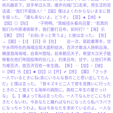
将兵器丢下，双手举过头顶，缓步向城门口走来，用生涩的官
话道：“我们不是敌人！”【届】僕はよくわからないままに首
を振った。「誰も来ないよ。どうぞ」【亚】◈【洲】✈
【国】◎【际】 “子明啊。”周瑜扭头看向吕蒙：“若真的
我们与中原诸侯联手，我们要打吕布，如何打？”【海】卐
【事】【防】「お前cきっと笑うよ」と彼は言った。【务】
→【展】÷【3】【日】유【在】 这一次，是趁着寒冬，甘
宁水师所在的海域出现大面积结冰，百济才敢派人扬帆出海，
横渡渤海海域，自青州登陆，前来朝见天子，希望大汉天子能
够看在他们举国投降的份儿上，约束吕布、甘宁，让他们不再
为难百济，放百济百姓一条生路。【新】┄【加】↑【坡】
©【樟】卐【宜】■【拉】☑【开】✔【序】【幕】「さっき
一人でいるときにねc急にいろんな昔のこと思い出してたん
だ」と僕は言った。「昔キズキと二人で君を見舞いに行った
ときのこと覚えてる海岸の病院に。高校二年生の夏だっけ
な」【。】嫌よって私は言ったの。一人でなんかどこにも行
きたくないわ。今あなたと離ればなれになったら私バラバラ
になっちゃうわよ。私は今あなたを求めているのよ。一人な