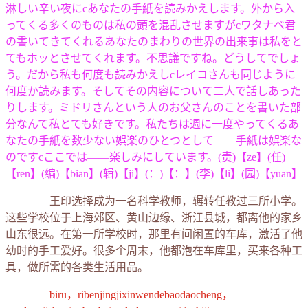
淋しい辛い夜にcあなたの手紙を読みかえします。外から入
ってくる多くのものは私の頭を混乱させますがcワタナベ君
の書いてきてくれるあなたのまわりの世界の出来事は私をと
てもホッとさせてくれます。不思議ですね。どうしてでしょ
う。だから私も何度も読みかえしcレイコさんも同じように
何度か読みます。そしてその内容について二人で話しあった
りします。ミドリさんという人のお父さんのことを書いた部
分なんて私とても好きです。私たちは週に一度やってくるあ
なたの手紙を数少ない娯楽のひとつとして――手紙は娯楽な
のですcここでは――楽しみにしています。(责)【ze】(任)
【ren】(编)【bian】(辑)【ji】(：)【：】(李)【li】(园)【yuan】
王印选择成为一名科学教师，辗转任教过三所小学。
这些学校位于上海郊区、黄山边缘、浙江县城，都离他的家乡
山东很远。在第一所学校时，那里有间闲置的车库，激活了他
幼时的手工爱好。很多个周末，他都泡在车库里，买来各种工
具，做所需的各类生活用品。
biru，ribenjingjixinwendebaodaocheng，