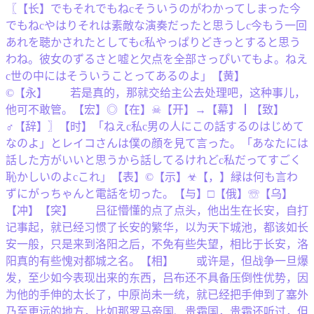
〖【长】でもそれでもねcそういうのがわかってしまった今
でもねcやはりそれは素敵な演奏だったと思うしc今もう一回
あれを聴かされたとしてもc私やっぱりどきっとすると思う
わね。彼女のずるさと嘘と欠点を全部さっぴいてもよ。ねえ
c世の中にはそういうことってあるのよ」【黄】
©【永】 若是真的，那就交给主公去处理吧，这种事儿，
他可不敢管。【宏】◎【在】☠【开】→【幕】┃【致】
♂【辞】〗【时】「ねえc私c男の人にこの話するのはじめて
なのよ」とレイコさんは僕の顔を見て言った。「あなたには
話した方がいいと思うから話してるけれどc私だってすごく
恥かしいのよcこれ」【表】©【示】☣【，】緑は何も言わ
ずにがっちゃんと電話を切った。【与】□【俄】☏【乌】
【冲】【突】 吕征懵懂的点了点头，他出生在长安，自打
记事起，就已经习惯了长安的繁华，以为天下城池，都该如长
安一般，只是来到洛阳之后，不免有些失望，相比于长安，洛
阳真的有些愧对都城之名。【相】 或许是，但战争一旦爆
发，至少如今表现出来的东西，吕布还不具备压倒性优势，因
为他的手伸的太长了，中原尚未一统，就已经把手伸到了塞外
乃至更远的地方，比如那罗马帝国、贵霜国，贵霜还听过，但