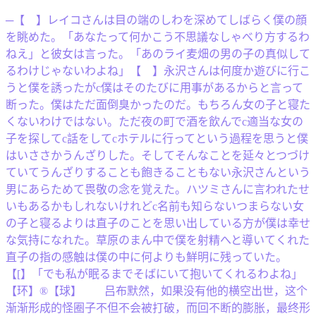
─【 】レイコさんは目の端のしわを深めてしばらく僕の顔
を眺めた。「あなたって何かこう不思議なしゃべり方するわ
ねえ」と彼女は言った。「あのライ麦畑の男の子の真似して
るわけじゃないわよね」【 】永沢さんは何度か遊びに行こ
うと僕を誘ったがc僕はそのたびに用事があるからと言って
断った。僕はただ面倒臭かったのだ。もちろん女の子と寝た
くないわけではない。ただ夜の町で酒を飲んでc適当な女の
子を探してc話をしてcホテルに行ってという過程を思うと僕
はいささかうんざりした。そしてそんなことを延々とつづけ
ていてうんざりすることも飽きることもない永沢さんという
男にあらためて畏敬の念を覚えた。ハツミさんに言われたせ
いもあるかもしれないけれどc名前も知らないつまらない女
の子と寝るよりは直子のことを思い出している方が僕は幸せ
な気持になれた。草原のまん中で僕を射精へと導いてくれた
直子の指の感触は僕の中に何よりも鮮明に残っていた。
【[】「でも私が眠るまでそばにいて抱いてくれるわよね」
【环】®【球】 吕布默然，如果没有他的横空出世，这个
渐渐形成的怪圈子不但不会被打破，而回不断的膨胀，最终形