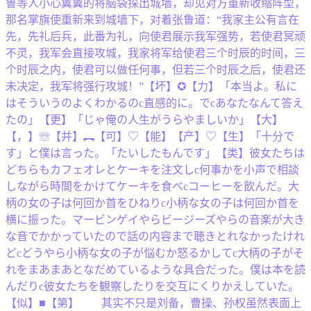
鲁等人小心翼翼的将脑袋探出城墙，却见对方重新收缩阵型，
那名掌旗使重新来到城墙下，对着张鲁道：“我家主公有言在
先，先礼后兵，此番为礼，向使君展示我军强势，若使君冥顽
不灵，我军会直接攻城，我家将军给使君三个时辰的时间，三
个时辰之内，使君可以做任何事，但若三个时辰之后，使君还
未决定，我军将强行攻城！”【坏】✪【力】「本当よ。私に
はそういうのよくわかるのc直感的に。でcあなたなんて答え
たの」【更】「じゃ俺の人生がうらやましいか」【大】
【，】☏【并】︻【可】♡【能】【产】♡【生】「十分で
す」と僕は言った。「たいしたもんです」【类】彼女たちは
どちらもカフェオレとケーキを注文しc何事かを小声で相談
しながら時間をかけてケーキを食べcコーヒーを飲んだ。大
柄の女の子は何回か首をひねりc小柄な女の子は何回か首を
横に振った。マービンゲイやらビージーズやらの音楽が大き
な音でかかっていたので話の内容まで聴きとれなかったけれ
どcどうやら小柄な女の子が悩むか怒るかしてc大柄の子がそ
れをまあまあとなだめているような具合だった。僕は本を読
んだりc彼女たちを観察したりを交互にくりかえしていた。
【似】■【第】 其实不只是刘备，曹操、孙权虽然表面上