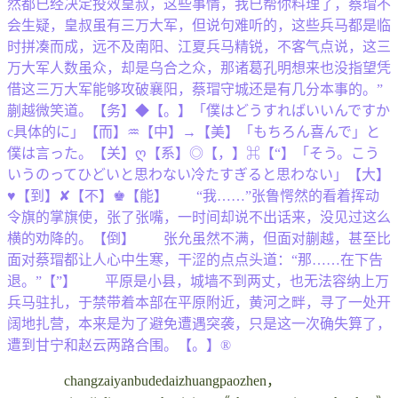
然都已经决定投效皇叔，这些事情，我已帮你料理了，蔡瑁不
会生疑，皇叔虽有三万大军，但说句难听的，这些兵马都是临
时拼凑而成，远不及南阳、江夏兵马精锐，不客气点说，这三
万大军人数虽众，却是乌合之众，那诸葛孔明想来也没指望凭
借这三万大军能够攻破襄阳，蔡瑁守城还是有几分本事的。”
蒯越微笑道。【务】◆【。】「僕はどうすればいいんですか
c具体的に」【而】♒【中】→【美】「もちろん喜んで」と
僕は言った。【关】ღ【系】◎【，】⌘【“】「そう。こう
いうのってひどいと思わない冷たすぎると思わない」【大】
♥【到】✘【不】♚【能】 “我……”张鲁愕然的看着挥动
令旗的掌旗使，张了张嘴，一时间却说不出话来，没见过这么
横的劝降的。【倒】 张允虽然不满，但面对蒯越，甚至比
面对蔡瑁都让人心中生寒，干涩的点点头道：“那……在下告
退。”【”】 平原是小县，城墙不到两丈，也无法容纳上万
兵马驻扎，于禁带着本部在平原附近，黄河之畔，寻了一处开
阔地扎营，本来是为了避免遭遇突袭，只是这一次确失算了，
遭到甘宁和赵云两路合围。【。】®
changzaiyanbudedaizhuangpaozhen，