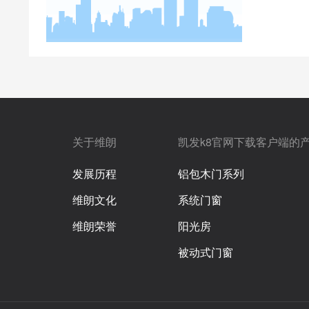
关于维朗
凯发k8官网下载客户端的
发展历程
铝包木门系列
维朗文化
系统门窗
维朗荣誉
阳光房
被动式门窗