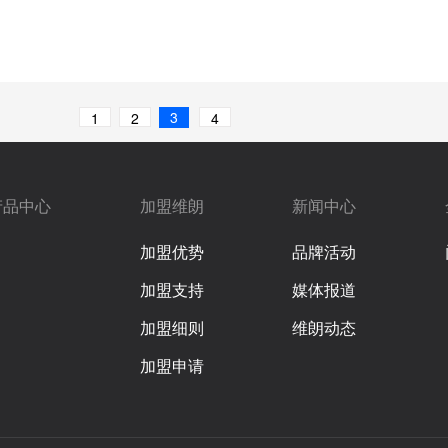
3
1
2
4
产品中心
加盟维朗
新闻中心
加盟优势
品牌活动
加盟支持
媒体报道
加盟细则
维朗动态
加盟申请