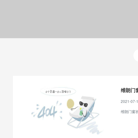
维朗门
2021-07-
维朗门窗