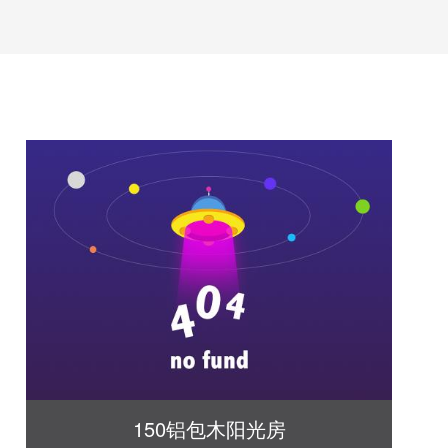
150铝包木阳光房