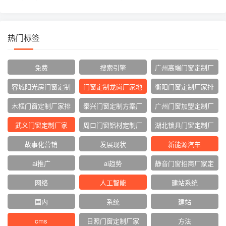
热门标签
免费
搜索引擎
广州高端门窗定制厂
家
容城阳光房门窗定制
门窗定制龙岗厂家地
衡阳门窗定制厂家排
厂家
址
名
木框门窗定制厂家排
泰兴门窗定制方案厂
广州门窗加盟定制厂
名
家
家
武义门窗定制厂家
周口门窗铝材定制厂
湖北锁具门窗定制厂
家
家
故事化营销
发展现状
新能源汽车
ai推广
ai趋势
静音门窗招商厂家定
制
网络‌
人工智能
建站系统
国内
系统
建站
cms
日照门窗定制厂家
方法