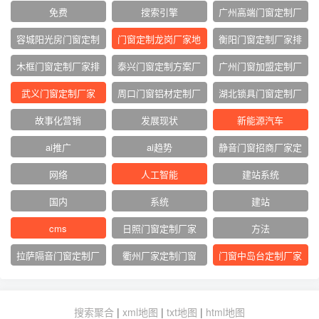
免费
搜索引擎
广州高端门窗定制厂
家
容城阳光房门窗定制
门窗定制龙岗厂家地
衡阳门窗定制厂家排
厂家
址
名
木框门窗定制厂家排
泰兴门窗定制方案厂
广州门窗加盟定制厂
名
家
家
武义门窗定制厂家
周口门窗铝材定制厂
湖北锁具门窗定制厂
家
家
故事化营销
发展现状
新能源汽车
ai推广
ai趋势
静音门窗招商厂家定
制
网络‌
人工智能
建站系统
国内
系统
建站
cms
日照门窗定制厂家
方法
拉萨隔音门窗定制厂
衢州厂家定制门窗
门窗中岛台定制厂家
家
搜索聚合
|
xml地图
|
txt地图
|
html地图