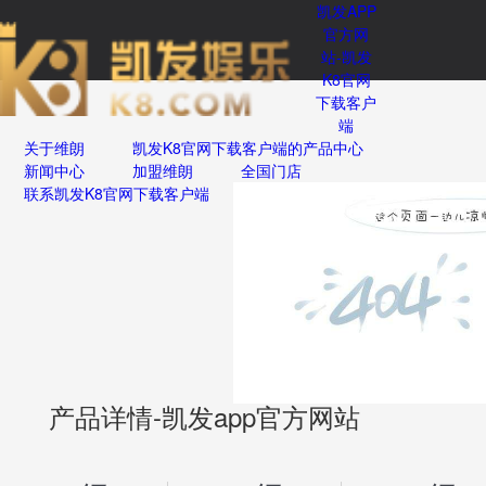
凯发APP
官方网
站-凯发
K8官网
下载客户
端
关于维朗
凯发K8官网下载客户端的产品中心
新闻中心
加盟维朗
全国门店
联系凯发K8官网下载客户端
产品详情-凯发app官方网站