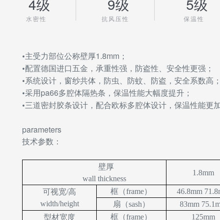
4级
9级
5级
水密性
抗风压性
保温性
1.8mm
•主受力部位公称壁厚
；
•配置德国进口五金，承重性强，防盗性、安全性更强；
•系统设计，窗纱共体，防虫、防蚊、防盗，安全系数高
pa66
•采用
多腔体隔热条，保温性能大幅度提升；
•三道密封胶条设计，配合欧标多腔体设计，保温性能更
parameters
技术参数：
壁厚
1.8mm
wall thickness
框（
frame
）
46.8mm 71.
可视宽
/
高
width/height
扇（
sash
）
83mm 75.1
框
（
frame
）
125mm
型材宽度