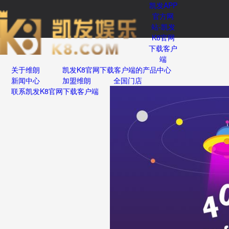
凯发APP
官方网
站-凯发
K8官网
下载客户
端
关于维朗
凯发K8官网下载客户端的产品中心
新闻中心
加盟维朗
全国门店
联系凯发K8官网下载客户端