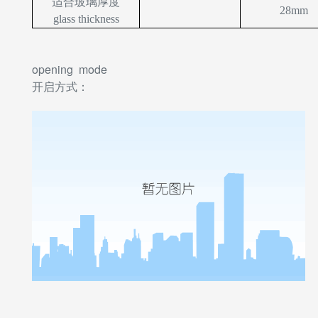
适合玻璃厚度
28mm
glass thickness
opening mode
开启方式：