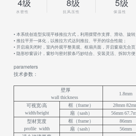
4级
8级
5级
水密性
抗风压性
保温性
• 本系统创造型实现平移推拉方式，利用摆臂作支撑、滑动、旋转
• 推拉平开一体化，以推拉方式达到推拉、平开的综合性能；
• 开启扇关闭时，室内外观平整美观、框扇共面，开启窗扇无合
• 隐形纱窗设计，窗纱与密封胶条巧妙结合、安装灵活、拆卸方
parameters
技术参数：
壁厚
1.8mm
wall thickness
框（
frame
）
28mm 82m
可视宽
/
高
width/height
扇（
sash
）
56mm 67.7
框
（
frame
）
86mm
型材宽度
profile width
扇（
sash
）
56mm