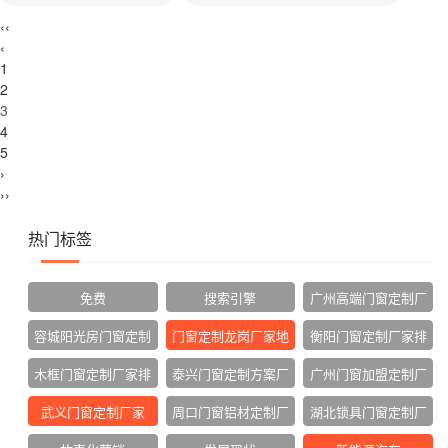
‹‹
‹
1
2
3
4
5
›
››
热门标签
免费
搜索引擎
广州高端门窗定制厂
家
容城阳光房门窗定制
门窗定制龙岗厂家地
衡阳门窗定制厂家排
厂家
址
名
木框门窗定制厂家排
泰兴门窗定制方案厂
广州门窗加盟定制厂
名
家
家
武义门窗定制厂家
周口门窗铝材定制厂
湖北锁具门窗定制厂
家
家