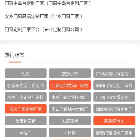
门窗中岛台定制厂家（门窗中岛台定制厂家 ）
安乡门窗高端定制厂家（宁乡门窗厂家 ）
门窗定制厂家平台（专业定制门窗公司 ）
热门标签
免费
搜索引擎
广州高端门窗定制厂
家
容城阳光房门窗定制
门窗定制龙岗厂家地
衡阳门窗定制厂家排
厂家
址
名
木框门窗定制厂家排
泰兴门窗定制方案厂
广州门窗加盟定制厂
名
家
家
武义门窗定制厂家
周口门窗铝材定制厂
湖北锁具门窗定制厂
家
家
故事化营销
发展现状
新能源汽车
ai推广
ai趋势
静音门窗招商厂家定