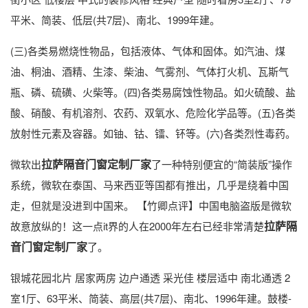
平米、简装、低层(共7层)、南北、1999年建。
(三)各类易燃烧性物品，包括液体、气体和固体。如汽油、煤
油、桐油、酒精、生漆、柴油、气雾剂、气体打火机、瓦斯气
瓶、磷、硫磺、火柴等。(四)各类易腐蚀性物品。如火硫酸、盐
酸、硝酸、有机溶剂、农药、双氧水、危险化学品等。(五)各类
放射性元素及容器。如铀、钴、镭、钚等。(六)各类烈性毒药。
拉萨隔音门窗定制厂家
微软出
了一种特别便宜的“简装版”操作
系统，微软在泰国、马来西亚等国都有推出，几乎是绕着中国
走，但就是没进到中国来。 【竹卿点评】中国电脑盗版是微软
拉萨隔
故意放纵的！这一点it界的人在2000年左右已经非常清楚
音门窗定制厂家
了。
银城花园北片 居家两房 边户通透 采光佳 楼层适中 南北通透 2
室1厅、63平米、简装、高层(共7层)、南北、1996年建。鼓楼-