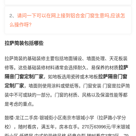
2、
请问一下可以在网上接到铝合金门窗生意吗,应该怎
么操作呀?
拉萨简装包括哪些
拉萨简装的基础装修主要包括地面铺设、墙面处理、天花板装
拉萨
修等。这些基础装修材料通常会选择耐久、易保养的材质
隔音门窗定制厂家
拉萨隔音门窗
，如地板选用瓷砖或木地板
定制厂家
，墙面则使用涂料或壁纸等。门窗安装 门窗是拉萨简
装中不可或缺的一部分。门窗的材质、风格以及保温性能等都
是考虑的重点。
鼓楼-龙江二手房-银城街小区南京市银城小学（拉萨路小学分
校），随时看房，满五年，房本在手。270万63996元/平米银城
街小区 低楼层 中式的装修风格 经典户型 随时看房3室2厅、79