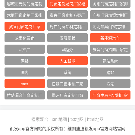
家
容城阳光房门窗定制
门窗定制龙岗厂家地
衡阳门窗定制厂家排
厂家
址
名
木框门窗定制厂家排
泰兴门窗定制方案厂
广州门窗加盟定制厂
名
家
家
武义门窗定制厂家
周口门窗铝材定制厂
湖北锁具门窗定制厂
家
家
故事化营销
发展现状
新能源汽车
ai推广
ai趋势
静音门窗招商厂家定
制
网络‌
人工智能
建站系统
国内
系统
建站
cms
日照门窗定制厂家
方法
拉萨隔音门窗定制厂
衢州厂家定制门窗
门窗中岛台定制厂家
家
搜索聚合
|
xml地图
|
txt地图
|
html地图
凯发app官方网站的版权所有：维朗迪迪凯发app官方网站官网