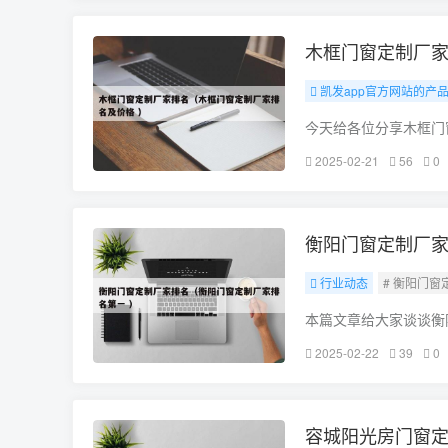
木框门窗定制厂家
凯发app官方网站的产
今天给各位分享木框门
释，如果能碰巧解决你
2025-02-21
56
0
门品牌排行榜前十名
衡阳门窗定制厂家
行业动态
# 衡阳门窗
本篇文章给大家谈谈衡
对各位有所帮助，不要
2025-02-22
39
0
容城阳光房门窗定