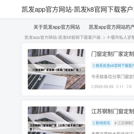
十堰市私人定制门窗厂家-凯发app
凯发app官方网站-凯发k8官网下载客
关于凯发app官方网站
凯发app官方网站的
凯发app官方网站-凯发k8官网下载客户端
> 十堰市私人定
门窗定制厂家定制
联系凯发k8官网下载客
今天给各位分享门窗定
决你现在面临的问题，
2025-03-09
11
0
江苏钢制门窗定制
新闻资讯
# 江苏钢制
本篇文章给大家谈谈江