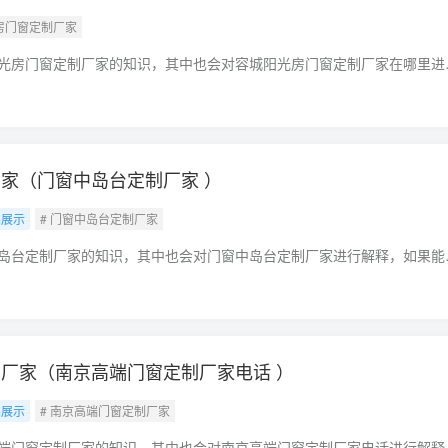
光房门窗定制厂家
光房门窗定制厂家的知识，其中也会对容城阳光房门窗定制厂家在哪里进
你现在面临的问题，别忘了关注本站，现在开始吧！本文目录一览：1、
家（门窗中岛台定制厂家 ）
品展示
# 门窗中岛台定制厂家
岛台定制厂家的知识，其中也会对门窗中岛台定制厂家进行解释，如果能
题，别忘了关注本站，现在开始吧！本文目录一览：1、如何才能装修出
感的
厂家（南京高端门窗定制厂家电话 ）
品展示
# 南京高端门窗定制厂家
端门窗定制厂家的知识，其中也会对南京高端门窗定制厂家电话进行解释