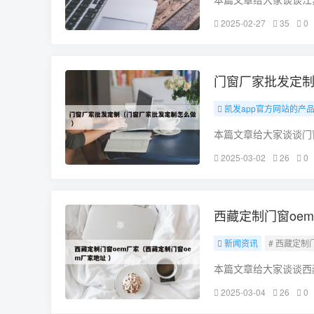
位有所帮助，不要忘了
2025-02-27
35
0
门窗厂家批发定制
凯发app官方网站的产
本篇文章给大家谈谈门
有所帮助，不要忘了收
2025-03-02
26
0
西藏定制门窗oe
新闻资讯
# 西藏定制
本篇文章给大家谈谈西
对各位有所帮助，不要
2025-03-04
26
0