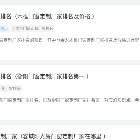
排名（木框门窗定制厂家排名及价格 ）
品展示
# 木框门窗定制厂家排名
窗定制厂家排名的知识，其中也会对木框门窗定制厂家排名及价格进行解
现在面临的问题，别忘了关注本站，现在开始吧！本文目录一览：1、室
排名（衡阳门窗定制厂家排名第一 ）
定制厂家排名
阳门窗定制厂家排名，以及衡阳门窗定制厂家排名第一对应的知识点，希
忘了收藏本站喔。本文目录一览：1、铜艺门窗厂家及价格介绍
制厂家（容城阳光房门窗定制厂家在哪里 ）