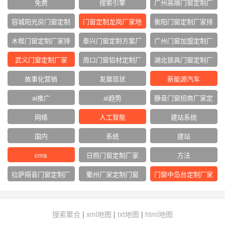
免费
搜索引擎
广州高端门窗定制厂
家
容城阳光房门窗定制
门窗定制龙岗厂家地
衡阳门窗定制厂家排
厂家
址
名
木框门窗定制厂家排
泰兴门窗定制方案厂
广州门窗加盟定制厂
名
家
家
武义门窗定制厂家
周口门窗铝材定制厂
湖北锁具门窗定制厂
家
家
故事化营销
发展现状
新能源汽车
ai推广
ai趋势
静音门窗招商厂家定
制
网络‌
人工智能
建站系统
国内
系统
建站
cms
日照门窗定制厂家
方法
拉萨隔音门窗定制厂
衢州厂家定制门窗
门窗中岛台定制厂家
家
搜索聚合
|
xml地图
|
txt地图
|
html地图