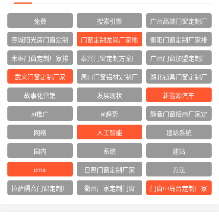
免费
搜索引擎
广州高端门窗定制厂
家
容城阳光房门窗定制
门窗定制龙岗厂家地
衡阳门窗定制厂家排
厂家
址
名
木框门窗定制厂家排
泰兴门窗定制方案厂
广州门窗加盟定制厂
名
家
家
武义门窗定制厂家
周口门窗铝材定制厂
湖北锁具门窗定制厂
家
家
故事化营销
发展现状
新能源汽车
ai推广
ai趋势
静音门窗招商厂家定
制
网络‌
人工智能
建站系统
国内
系统
建站
cms
日照门窗定制厂家
方法
拉萨隔音门窗定制厂
衢州厂家定制门窗
门窗中岛台定制厂家
家