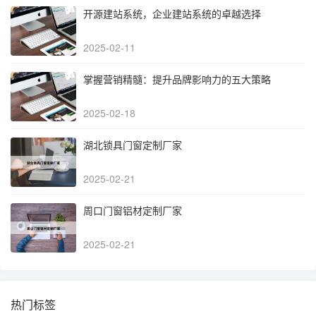
开源建站系统，企业建站系统的卓越选择
2025-02-11
掌握营销精髓：提升品牌影响力的五大策略
2025-02-18
湖北锁具门窗定制厂家
2025-02-21
周口门窗铝材定制厂家
2025-02-21
热门标签