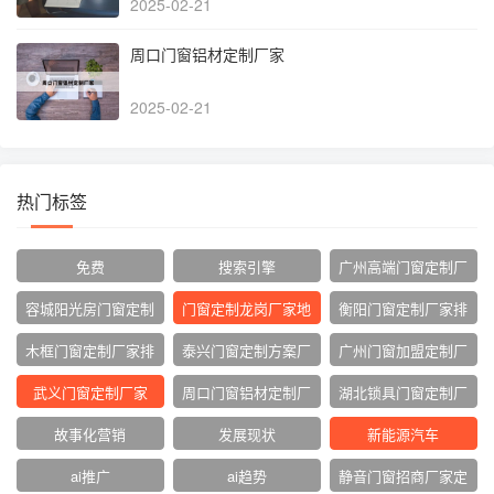
2025-02-21
周口门窗铝材定制厂家
2025-02-21
热门标签
免费
搜索引擎
广州高端门窗定制厂
家
容城阳光房门窗定制
门窗定制龙岗厂家地
衡阳门窗定制厂家排
厂家
址
名
木框门窗定制厂家排
泰兴门窗定制方案厂
广州门窗加盟定制厂
名
家
家
武义门窗定制厂家
周口门窗铝材定制厂
湖北锁具门窗定制厂
家
家
故事化营销
发展现状
新能源汽车
ai推广
ai趋势
静音门窗招商厂家定