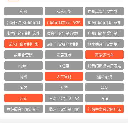
免费
搜索引擎
广州高端门窗定制厂
家
容城阳光房门窗定制
门窗定制龙岗厂家地
衡阳门窗定制厂家排
厂家
址
名
木框门窗定制厂家排
泰兴门窗定制方案厂
广州门窗加盟定制厂
名
家
家
武义门窗定制厂家
周口门窗铝材定制厂
湖北锁具门窗定制厂
家
家
故事化营销
发展现状
新能源汽车
ai推广
ai趋势
静音门窗招商厂家定
制
网络‌
人工智能
建站系统
国内
系统
建站
cms
日照门窗定制厂家
方法
拉萨隔音门窗定制厂
衢州厂家定制门窗
门窗中岛台定制厂家
家