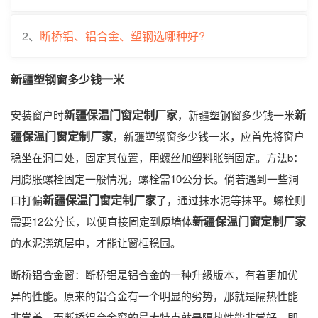
2、
断桥铝、铝合金、塑钢选哪种好?
新疆塑钢窗多少钱一米
新疆保温门窗定制厂家
新
安装窗户时
，新疆塑钢窗多少钱一米
疆保温门窗定制厂家
，新疆塑钢窗多少钱一米，应首先将窗户
稳坐在洞口处，固定其位置，用螺丝加塑料胀销固定。方法b：
用膨胀螺栓固定一般情况，螺栓需10公分长。倘若遇到一些洞
新疆保温门窗定制厂家
口打偏
了，通过抹水泥等抹平。螺栓则
新疆保温门窗定制厂家
需要12公分长，以便直接固定到原墙体
的水泥浇筑层中，才能让窗框稳固。
断桥铝合金窗：断桥铝是铝合金的一种升级版本，有着更加优
异的性能。原来的铝合金有一个明显的劣势，那就是隔热性能
非常差，而断桥铝合金窗的最大特点就是隔热性能非常好，即