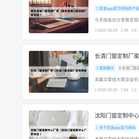
凯发app官方网站的产
今天给各位分享南京高
如果能碰巧解决你现在
2025-02-24
39
0
十大系统门窗有哪些牌
长清门窗定制厂家
案例展示
# 长清门窗
本篇文章给大家谈谈长
有所帮助，不要忘了收
2025-02-25
34
0
沈阳门窗定制中心
关于凯发app官方网站
本篇文章给大家谈谈沈