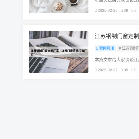
对各位有所帮助，不要
2025-02-25
39
0
江苏钢制门窗定制
新闻资讯
# 江苏钢制
本篇文章给大家谈谈江
位有所帮助，不要忘了
2025-02-27
35
0