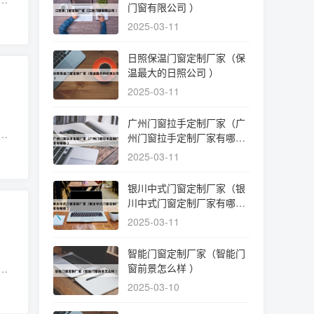
门窗有限公司 ）
哪些
2025-03-11
日照保温门窗定制厂家（保
温最大的日照公司 ）
2025-03-11
广州门窗拉手定制厂家（广
州门窗拉手定制厂家有哪些
内木
）
2025-03-11
银川中式门窗定制厂家（银
川中式门窗定制厂家有哪些
）
2025-03-11
智能门窗定制厂家（智能门
窗前景怎么样 ）
望
2025-03-10