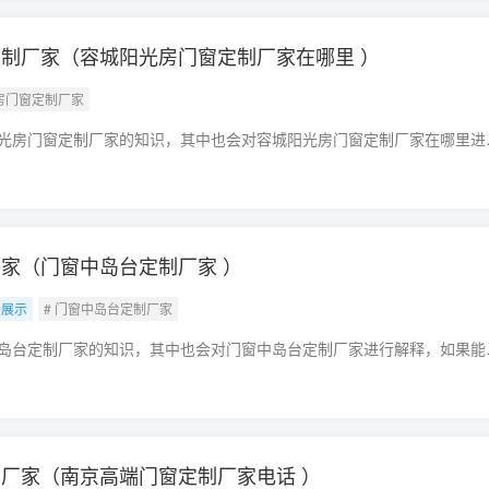
制厂家（容城阳光房门窗定制厂家在哪里 ）
光房门窗定制厂家
光房门窗定制厂家的知识，其中也会对容城阳光房门窗定制厂家在哪里进
你现在面临的问题，别忘了关注本站，现在开始吧！本文目录一览：1、
家（门窗中岛台定制厂家 ）
品展示
# 门窗中岛台定制厂家
岛台定制厂家的知识，其中也会对门窗中岛台定制厂家进行解释，如果能
题，别忘了关注本站，现在开始吧！本文目录一览：1、如何才能装修出
感的
厂家（南京高端门窗定制厂家电话 ）