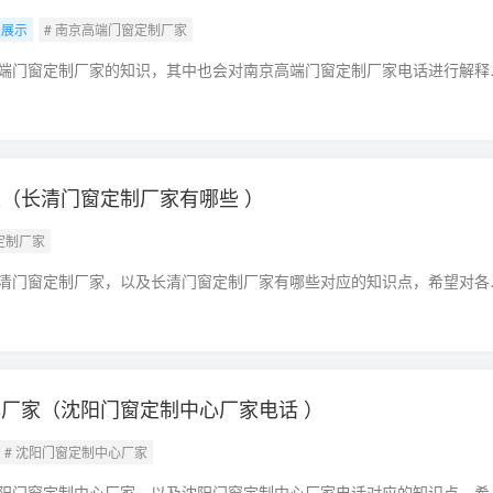
品展示
# 南京高端门窗定制厂家
端门窗定制厂家的知识，其中也会对南京高端门窗定制厂家电话进行解释
面临的问题，别忘了关注本站，现在开始吧！本文目录一览：1、全国知
子?
（长清门窗定制厂家有哪些 ）
定制厂家
清门窗定制厂家，以及长清门窗定制厂家有哪些对应的知识点，希望对各
藏本站喔。本文目录一览：1、济南幸运之星门窗工程有限公司怎么样?
厂家（沈阳门窗定制中心厂家电话 ）
# 沈阳门窗定制中心厂家
阳门窗定制中心厂家，以及沈阳门窗定制中心厂家电话对应的知识点，希