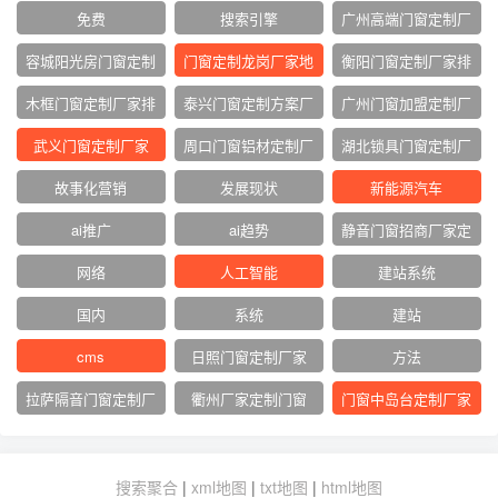
免费
搜索引擎
广州高端门窗定制厂
家
容城阳光房门窗定制
门窗定制龙岗厂家地
衡阳门窗定制厂家排
厂家
址
名
木框门窗定制厂家排
泰兴门窗定制方案厂
广州门窗加盟定制厂
名
家
家
武义门窗定制厂家
周口门窗铝材定制厂
湖北锁具门窗定制厂
家
家
故事化营销
发展现状
新能源汽车
ai推广
ai趋势
静音门窗招商厂家定
制
网络‌
人工智能
建站系统
国内
系统
建站
cms
日照门窗定制厂家
方法
拉萨隔音门窗定制厂
衢州厂家定制门窗
门窗中岛台定制厂家
家
搜索聚合
|
xml地图
|
txt地图
|
html地图