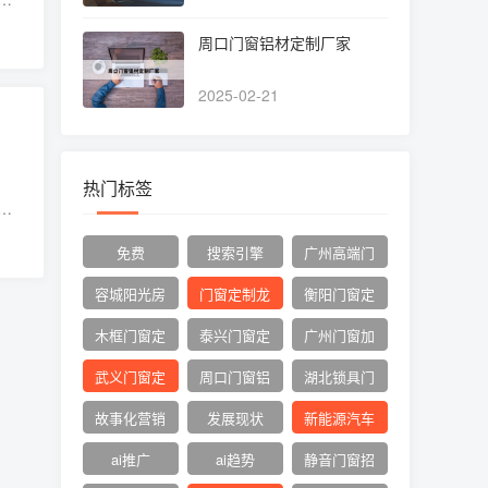
包木
周口门窗铝材定制厂家
2025-02-21
热门标签
，
雅门
免费
搜索引擎
广州高端门
窗定制厂家
容城阳光房
门窗定制龙
衡阳门窗定
门窗定制厂
岗厂家地址
制厂家排名
木框门窗定
泰兴门窗定
广州门窗加
家
制厂家排名
制方案厂家
盟定制厂家
武义门窗定
周口门窗铝
湖北锁具门
制厂家
材定制厂家
窗定制厂家
故事化营销
发展现状
新能源汽车
ai推广
ai趋势
静音门窗招