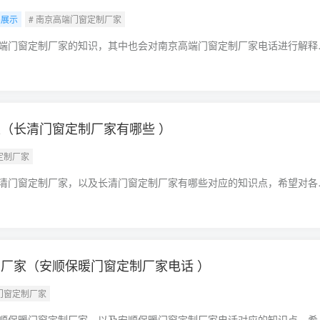
品展示
# 南京高端门窗定制厂家
端门窗定制厂家的知识，其中也会对南京高端门窗定制厂家电话进行解释
面临的问题，别忘了关注本站，现在开始吧！本文目录一览：1、全国知
子?
（长清门窗定制厂家有哪些 ）
定制厂家
清门窗定制厂家，以及长清门窗定制厂家有哪些对应的知识点，希望对各
藏本站喔。本文目录一览：1、济南幸运之星门窗工程有限公司怎么样?
厂家（安顺保暖门窗定制厂家电话 ）
门窗定制厂家
顺保暖门窗定制厂家，以及安顺保暖门窗定制厂家电话对应的知识点，希