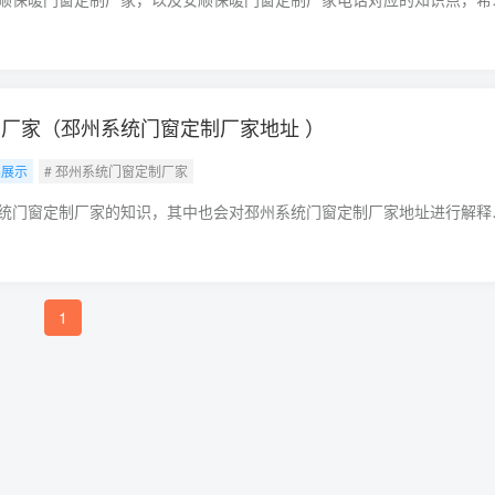
忘了收藏本站喔。本文目录一览：1、黑龙江铝包木门窗选哪家黑龙江铝
厂家（邳州系统门窗定制厂家地址 ）
品展示
# 邳州系统门窗定制厂家
统门窗定制厂家的知识，其中也会对邳州系统门窗定制厂家地址进行解释
面临的问题，别忘了关注本站，现在开始吧！本文目录一览：1、华堂博
1