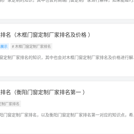
别忘了关注本站，现在开始吧！本文目录一览：1、门窗定制十大品牌有
排名（木框门窗定制厂家排名及价格 ）
品展示
# 木框门窗定制厂家排名
窗定制厂家排名的知识，其中也会对木框门窗定制厂家排名及价格进行解
现在面临的问题，别忘了关注本站，现在开始吧！本文目录一览：1、室
排名（衡阳门窗定制厂家排名第一 ）
定制厂家排名
阳门窗定制厂家排名，以及衡阳门窗定制厂家排名第一对应的知识点，希
忘了收藏本站喔。本文目录一览：1、铜艺门窗厂家及价格介绍