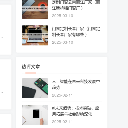
定制门窗云南丽江厂家（丽
江断桥铝门窗厂 ）
2025-03-10
门窗定制长春厂家（门窗定
制长春厂家有哪些 ）
行
2025-03-10
门窗
热评文章
人工智能在未来科技发展中
趋势
碰
2025-02-11
一个
‌ai未来趋势：技术突破、应
用拓展与社会影响深化‌
2025-02-11