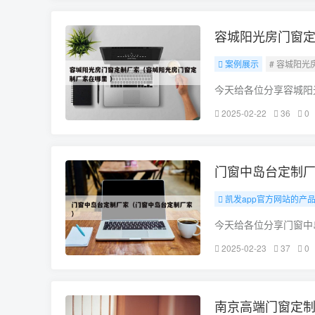
容城阳光房门窗定
案例展示
# 容城阳
今天给各位分享容城阳
解释，如果能碰巧解决
2025-02-22
36
0
定制十大品牌有哪些
门窗中岛台定制厂
凯发app官方网站的产
今天给各位分享门窗中
巧解决你现在面临的问
2025-02-23
37
0
既有烟火气又不失高级
南京高端门窗定制