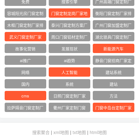
免费
搜索引擎
广州高端门窗定制厂
家
容城阳光房门窗定制
门窗定制龙岗厂家地
衡阳门窗定制厂家排
厂家
址
名
木框门窗定制厂家排
泰兴门窗定制方案厂
广州门窗加盟定制厂
名
家
家
武义门窗定制厂家
周口门窗铝材定制厂
湖北锁具门窗定制厂
家
家
故事化营销
发展现状
新能源汽车
ai推广
ai趋势
静音门窗招商厂家定
制
网络‌
人工智能
建站系统
国内
系统
建站
cms
日照门窗定制厂家
方法
拉萨隔音门窗定制厂
衢州厂家定制门窗
门窗中岛台定制厂家
家
搜索聚合
|
xml地图
|
txt地图
|
html地图