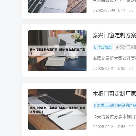
决你现在面临的问题，
2025-03-09
11
0
泰兴门窗定制方案
行业动态
# 泰兴门窗
本篇文章给大家谈谈泰
有所帮助，不要忘了收
2025-02-21
35
0
木框门窗定制厂家
凯发app官方网站的产
今天给各位分享木框门
释，如果能碰巧解决你
2025-02-21
56
0
门品牌排行榜前十名