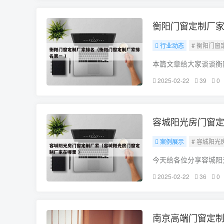
衡阳门窗定制厂家
行业动态
# 衡阳门窗
本篇文章给大家谈谈衡
对各位有所帮助，不要
2025-02-22
39
0
容城阳光房门窗定
案例展示
# 容城阳
今天给各位分享容城阳
解释，如果能碰巧解决
2025-02-22
36
0
定制十大品牌有哪些
南京高端门窗定制