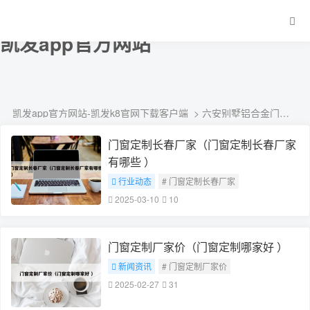
六安别墅铝合金门窗定制厂家直销-
凯发app官方网站
凯发app官方网站-凯发k8官网下载客户端
> 六安别墅铝合金门窗定制厂家直销
门窗定制长春厂家（门窗定制长春厂家
有哪些 ）
行业动态
# 门窗定制长春厂家
2025-03-10
10
门窗定制厂家价（门窗定制哪家好 ）
新闻资讯
# 门窗定制厂家价
2025-02-27
31