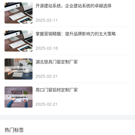
开源建站系统，企业建站系统的卓越选择
2025-02-11
掌握营销精髓：提升品牌影响力的五大策略
2025-02-18
湖北锁具门窗定制厂家
2025-02-21
周口门窗铝材定制厂家
2025-02-21
热门标签