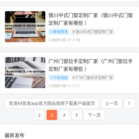
银川中式门窗定制厂家（银川中式门窗
定制厂家有哪些 ）
新闻资讯
# 银川中式门窗定制厂家
2025-03-11
10
广州门窗拉手定制厂家（广州门窗拉手
定制厂家有哪些 ）
行业动态
# 广州门窗拉手定制厂家
2025-03-11
11
凯发k8凯发app官方网站官网下载客户端首页
上一页
1
2
3
4
5
下一页
最新发布