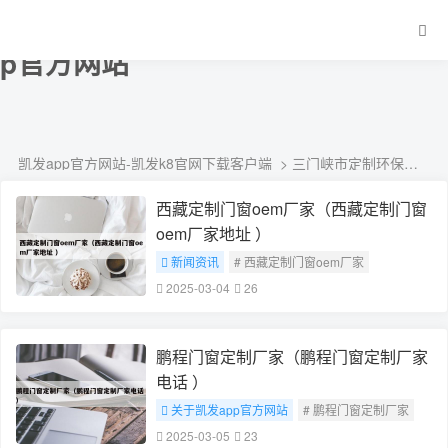
三门峡市定制环保门窗厂家-凯发ap
p官方网站
凯发app官方网站-凯发k8官网下载客户端
> 三门峡市定制环保门窗厂家
西藏定制门窗oem厂家（西藏定制门窗
oem厂家地址 ）
新闻资讯
# 西藏定制门窗oem厂家
2025-03-04
26
鹏程门窗定制厂家（鹏程门窗定制厂家
电话 ）
关于凯发app官方网站
# 鹏程门窗定制厂家
2025-03-05
23