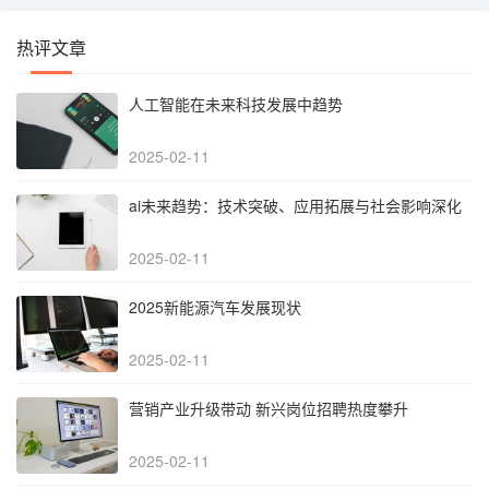
热评文章
人工智能在未来科技发展中趋势
2025-02-11
‌ai未来趋势：技术突破、应用拓展与社会影响深化‌
2025-02-11
2025新能源汽车发展现状
2025-02-11
营销产业升级带动 新兴岗位招聘热度攀升
2025-02-11