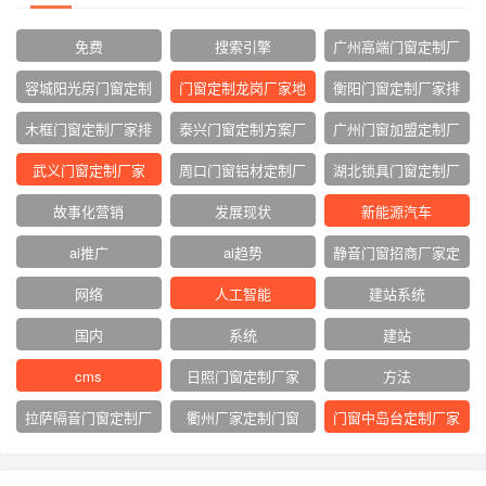
免费
搜索引擎
广州高端门窗定制厂
家
容城阳光房门窗定制
门窗定制龙岗厂家地
衡阳门窗定制厂家排
厂家
址
名
木框门窗定制厂家排
泰兴门窗定制方案厂
广州门窗加盟定制厂
名
家
家
武义门窗定制厂家
周口门窗铝材定制厂
湖北锁具门窗定制厂
家
家
故事化营销
发展现状
新能源汽车
ai推广
ai趋势
静音门窗招商厂家定
制
网络‌
人工智能
建站系统
国内
系统
建站
cms
日照门窗定制厂家
方法
拉萨隔音门窗定制厂
衢州厂家定制门窗
门窗中岛台定制厂家
家