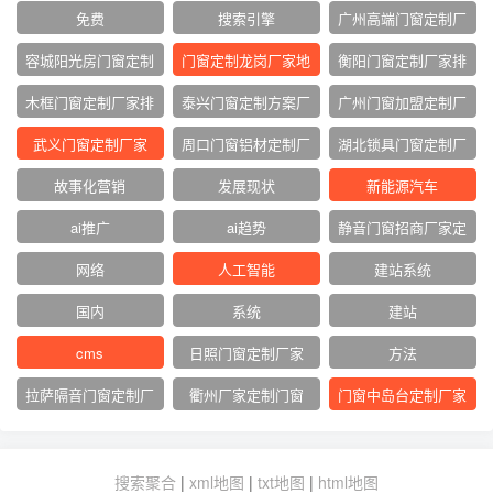
免费
搜索引擎
广州高端门窗定制厂
家
容城阳光房门窗定制
门窗定制龙岗厂家地
衡阳门窗定制厂家排
厂家
址
名
木框门窗定制厂家排
泰兴门窗定制方案厂
广州门窗加盟定制厂
名
家
家
武义门窗定制厂家
周口门窗铝材定制厂
湖北锁具门窗定制厂
家
家
故事化营销
发展现状
新能源汽车
ai推广
ai趋势
静音门窗招商厂家定
制
网络‌
人工智能
建站系统
国内
系统
建站
cms
日照门窗定制厂家
方法
拉萨隔音门窗定制厂
衢州厂家定制门窗
门窗中岛台定制厂家
家
搜索聚合
|
xml地图
|
txt地图
|
html地图