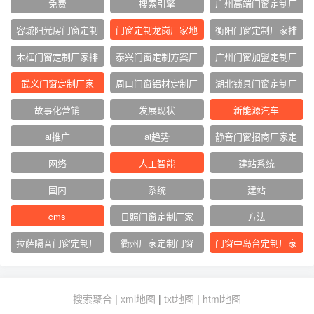
免费
搜索引擎
广州高端门窗定制厂
家
容城阳光房门窗定制
门窗定制龙岗厂家地
衡阳门窗定制厂家排
厂家
址
名
木框门窗定制厂家排
泰兴门窗定制方案厂
广州门窗加盟定制厂
名
家
家
武义门窗定制厂家
周口门窗铝材定制厂
湖北锁具门窗定制厂
家
家
故事化营销
发展现状
新能源汽车
ai推广
ai趋势
静音门窗招商厂家定
制
网络‌
人工智能
建站系统
国内
系统
建站
cms
日照门窗定制厂家
方法
拉萨隔音门窗定制厂
衢州厂家定制门窗
门窗中岛台定制厂家
家
搜索聚合
|
xml地图
|
txt地图
|
html地图