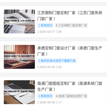
江苏钢制门窗定制厂家（江苏门窗系统
门窗厂家 ）
新闻资讯
# 江苏钢制门窗定制厂家
2025-02-27
35
承德定制门窗设计厂家（承德门窗生产
厂家 ）
联系凯发k8官网下载客户端
# 承德定制门窗设计厂家
2025-03-03
25
南通门窗图纸定制厂家（南通系统门窗
生产厂家 ）
新闻资讯
# 南通门窗图纸定制厂家
2025-03-09
17