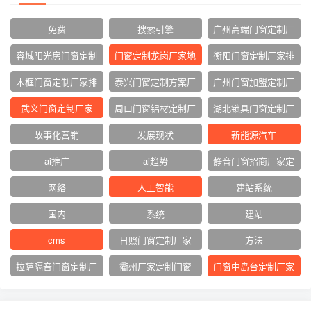
免费
搜索引擎
广州高端门窗定制厂
家
容城阳光房门窗定制
门窗定制龙岗厂家地
衡阳门窗定制厂家排
厂家
址
名
木框门窗定制厂家排
泰兴门窗定制方案厂
广州门窗加盟定制厂
名
家
家
武义门窗定制厂家
周口门窗铝材定制厂
湖北锁具门窗定制厂
家
家
故事化营销
发展现状
新能源汽车
ai推广
ai趋势
静音门窗招商厂家定
制
网络‌
人工智能
建站系统
国内
系统
建站
cms
日照门窗定制厂家
方法
拉萨隔音门窗定制厂
衢州厂家定制门窗
门窗中岛台定制厂家
家