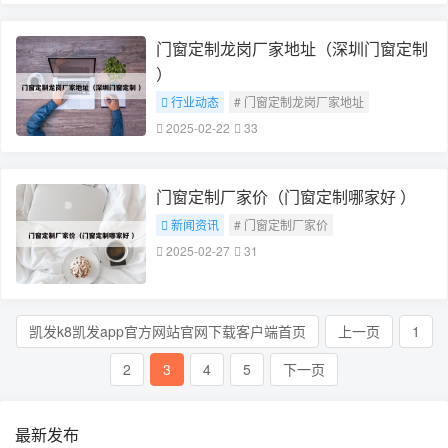
门窗定制龙岗厂家地址（深圳门窗定制
）
行业动态
# 门窗定制龙岗厂家地址
2025-02-22
33
门窗定制厂家价（门窗定制哪家好 ）
新闻资讯
# 门窗定制厂家价
2025-02-27
31
凯发k8凯发app官方网站官网下载客户端首页
上一页
1
2
3
4
5
下一页
最新发布