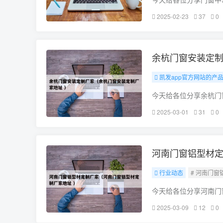
巧解决你现在面临的问
2025-02-23
37
0
既有烟火气又不失高级
余杭门窗安装定制
凯发app官方网站的产
今天给各位分享余杭门
如果能碰巧解决你现在
2025-03-01
31
0
窗有限公司怎么样?
河南门窗铝型材定
行业动态
# 河南门
今天给各位分享河南门
释，如果能碰巧解决你
2025-03-09
12
0
材十大品牌?