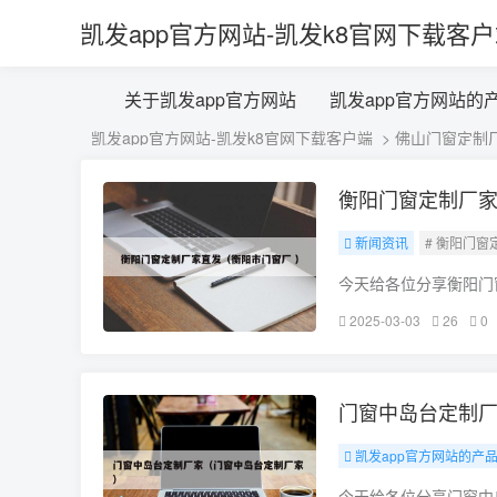
佛山门窗定制厂家直销全铝入户门-凯
凯发app官方网站-凯发k8官网下载客
关于凯发app官方网站
凯发app官方网站的
凯发app官方网站-凯发k8官网下载客户端
> 佛山门窗定制
衡阳门窗定制厂家
新闻资讯
# 衡阳门窗
今天给各位分享衡阳门
决你现在面临的问题，
2025-03-03
26
0
门窗中岛台定制厂
凯发app官方网站的产
今天给各位分享门窗中