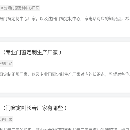
# 沈阳门窗定制中心厂家
阳门窗定制中心厂家，以及沈阳门窗定制中心厂家电话对应的知识点，希
忘了收藏本站喔。本文目录一览：1、沈阳哪个门窗品牌好2、
（专业门窗定制生产厂家 ）
正规厂家
窗定制正规厂家，以及专业门窗定制生产厂家对应的知识点，希望对各位
本站喔。本文目录一览：1、门窗十大名牌排名2、
（门窗定制长春厂家有哪些 ）
长春厂家
制长春厂家的知识，其中也会对门窗定制长春厂家有哪些进行解释，如果