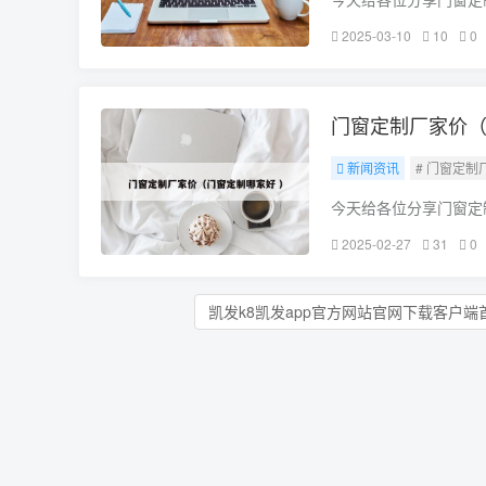
碰巧解决你现在面临的
2025-03-10
10
0
格是多少一平?
门窗定制厂家价（
新闻资讯
# 门窗定制
今天给各位分享门窗定
现在面临的问题，别忘
2025-02-27
31
0
凯发k8凯发app官方网站官网下载客户端