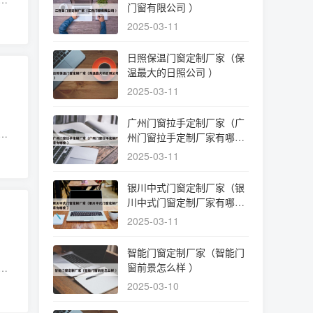
门窗有限公司 ）
一个
2025-03-11
日照保温门窗定制厂家（保
温最大的日照公司 ）
2025-03-11
广州门窗拉手定制厂家（广
，
州门窗拉手定制厂家有哪些
阳门
）
2025-03-11
银川中式门窗定制厂家（银
川中式门窗定制厂家有哪些
）
2025-03-11
智能门窗定制厂家（智能门
窗前景怎么样 ）
解
装铝
2025-03-10