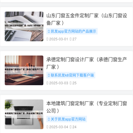
山东门窗五金件定制厂家（山东门窗设
备厂家 ）
凯发app官方网站的产品展示
# 山东门窗五金件定制厂家
2025-03-01
27
承德定制门窗设计厂家（承德门窗生产
厂家 ）
联系凯发k8官网下载客户端
# 承德定制门窗设计厂家
2025-03-03
25
本地建筑门窗定制厂家（专业定制门窗
公司 ）
关于凯发app官方网站
# 本地建筑门窗定制厂家
2025-03-04
24