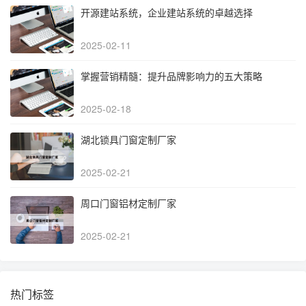
开源建站系统，企业建站系统的卓越选择
2025-02-11
掌握营销精髓：提升品牌影响力的五大策略
2025-02-18
湖北锁具门窗定制厂家
2025-02-21
周口门窗铝材定制厂家
2025-02-21
热门标签