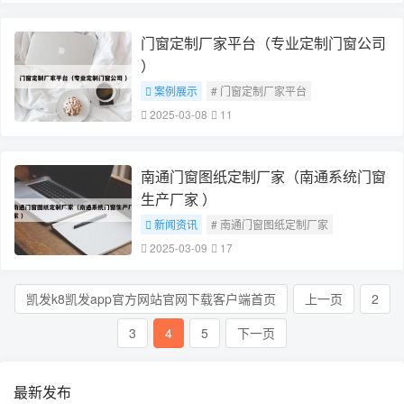
门窗定制厂家平台（专业定制门窗公司
）
案例展示
# 门窗定制厂家平台
2025-03-08
11
南通门窗图纸定制厂家（南通系统门窗
生产厂家 ）
新闻资讯
# 南通门窗图纸定制厂家
2025-03-09
17
凯发k8凯发app官方网站官网下载客户端首页
上一页
2
3
4
5
下一页
最新发布