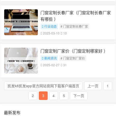
门窗定制长春厂家（门窗定制长春厂家
有哪些 ）
行业动态
# 门窗定制长春厂家
2025-03-10
10
门窗定制厂家价（门窗定制哪家好 ）
新闻资讯
# 门窗定制厂家价
2025-02-27
31
凯发k8凯发app官方网站官网下载客户端首页
上一页
1
2
3
4
5
下一页
最新发布