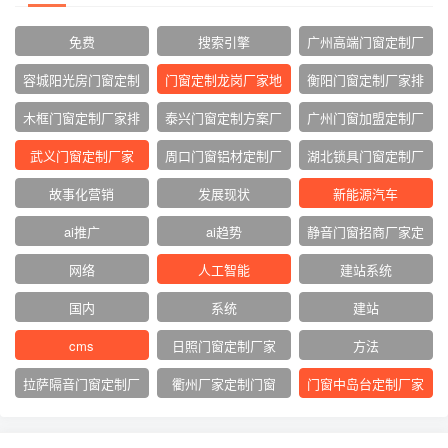
免费
搜索引擎
广州高端门窗定制厂
家
容城阳光房门窗定制
门窗定制龙岗厂家地
衡阳门窗定制厂家排
厂家
址
名
木框门窗定制厂家排
泰兴门窗定制方案厂
广州门窗加盟定制厂
名
家
家
武义门窗定制厂家
周口门窗铝材定制厂
湖北锁具门窗定制厂
家
家
故事化营销
发展现状
新能源汽车
ai推广
ai趋势
静音门窗招商厂家定
制
网络‌
人工智能
建站系统
国内
系统
建站
cms
日照门窗定制厂家
方法
拉萨隔音门窗定制厂
衢州厂家定制门窗
门窗中岛台定制厂家
家