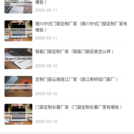
哪些 ）
2025-03-11
银川中式门窗定制厂家（银川中式门窗定制厂家有
哪些 ）
2025-03-11
智能门窗定制厂家（智能门窗前景怎么样 ）
2025-03-10
定制门窗云南丽江厂家（丽江断桥铝门窗厂 ）
2025-03-10
门窗定制长春厂家（门窗定制长春厂家有哪些 ）
2025-03-10