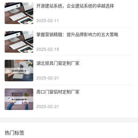
开源建站系统，企业建站系统的卓越选择
2025-02-11
掌握营销精髓：提升品牌影响力的五大策略
2025-02-18
湖北锁具门窗定制厂家
2025-02-21
周口门窗铝材定制厂家
2025-02-21
热门标签