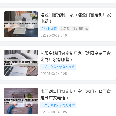
浩源门窗定制厂家（浩源门窗定制厂家
电话 ）
行业动态
# 浩源门窗定制厂家
2025-03-02
19
沈阳皇姑门窗定制厂家（沈阳皇姑门窗
定制厂家有哪些 ）
关于凯发app官方网站
# 沈阳皇姑门窗定制厂家
2025-03-04
25
木门别墅门窗定制厂家（木门别墅门窗
定制厂家电话 ）
关于凯发app官方网站
# 木门别墅门窗定制厂家
2025-03-04
25