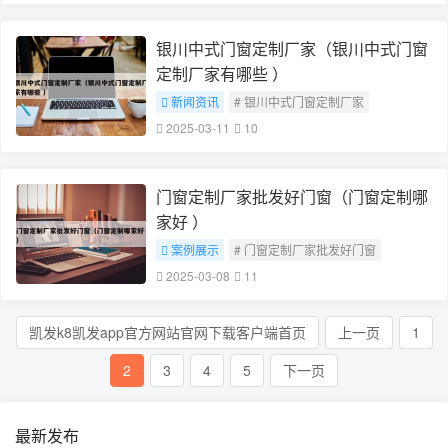
银川中式门窗定制厂家（银川中式门窗
定制厂家有哪些 ）
新闻资讯
# 银川中式门窗定制厂家
2025-03-11
10
门窗定制厂家批发好门窗（门窗定制哪
家好 ）
案例展示
# 门窗定制厂家批发好门窗
2025-03-08
11
凯发k8凯发app官方网站官网下载客户端首页
上一页
1
2
3
4
5
下一页
最新发布