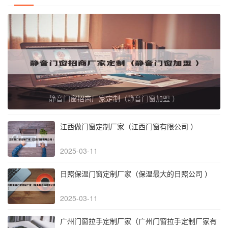
静音门窗招商厂家定制（静音门窗加盟 ）
江西做门窗定制厂家（江西门窗有限公司 ）
2025-03-11
日照保温门窗定制厂家（保温最大的日照公司 ）
2025-03-11
广州门窗拉手定制厂家（广州门窗拉手定制厂家有