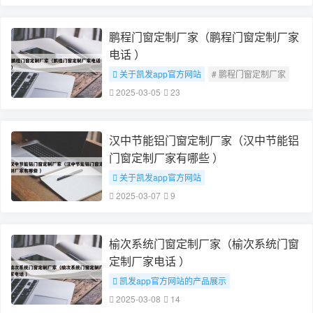
鹏程门窗定制厂家（鹏程门窗定制厂家
电话 ）
关于凯发app官方网站
# 鹏程门窗定制厂家
2025-03-05
23
汉中节能铝门窗定制厂家（汉中节能铝
门窗定制厂家有哪些 ）
关于凯发app官方网站
# 汉中节能铝门窗定制厂家
2025-03-07
9
榆次系统门窗定制厂家（榆次系统门窗
定制厂家电话 ）
凯发app官方网站的产品展示
# 榆次系统门窗定制厂家
2025-03-08
14