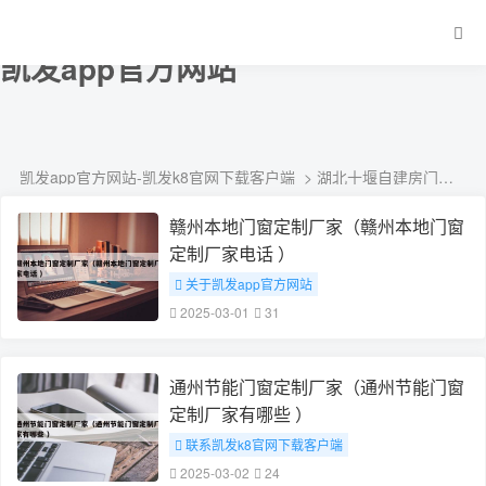
湖北十堰自建房门窗定制厂家直销-
凯发app官方网站
凯发app官方网站-凯发k8官网下载客户端
> 湖北十堰自建房门窗定制厂家直销
赣州本地门窗定制厂家（赣州本地门窗
定制厂家电话 ）
关于凯发app官方网站
# 赣州本地门窗定制厂家
2025-03-01
31
通州节能门窗定制厂家（通州节能门窗
定制厂家有哪些 ）
联系凯发k8官网下载客户端
# 通州节能门窗定制厂家
2025-03-02
24