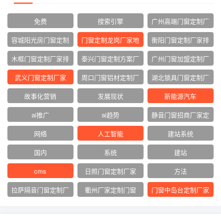
免费
搜索引擎
广州高端门窗定制厂
家
容城阳光房门窗定制
门窗定制龙岗厂家地
衡阳门窗定制厂家排
厂家
址
名
木框门窗定制厂家排
泰兴门窗定制方案厂
广州门窗加盟定制厂
名
家
家
武义门窗定制厂家
周口门窗铝材定制厂
湖北锁具门窗定制厂
家
家
故事化营销
发展现状
新能源汽车
ai推广
ai趋势
静音门窗招商厂家定
制
网络‌
人工智能
建站系统
国内
系统
建站
cms
日照门窗定制厂家
方法
拉萨隔音门窗定制厂
衢州厂家定制门窗
门窗中岛台定制厂家
家