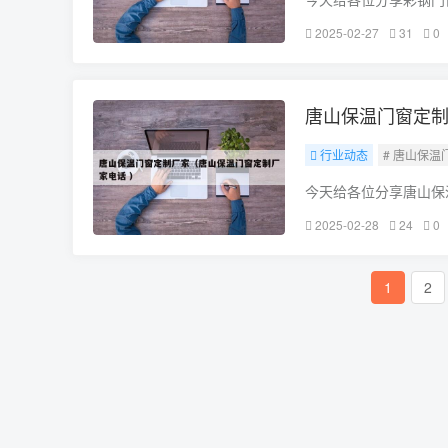
巧解决你现在面临的问
2025-02-27
31
0
格
唐山保温门窗定制
行业动态
# 唐山保温
今天给各位分享唐山保
如果能碰巧解决你现在
2025-02-28
24
0
么样
1
2