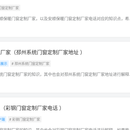
门窗定制厂家
顺保暖门窗定制厂家，以及安顺保暖门窗定制厂家电话对应的知识点，希
忘了收藏本站喔。本文目录一览：1、黑龙江铝包木门窗选哪家黑龙江铝
厂家（邳州系统门窗定制厂家地址 ）
品展示
# 邳州系统门窗定制厂家
统门窗定制厂家的知识，其中也会对邳州系统门窗定制厂家地址进行解释
面临的问题，别忘了关注本站，现在开始吧！本文目录一览：1、华堂博
（彩钢门窗定制厂家电话 ）
户端
# 彩钢门窗定制厂家
窗定制厂家的知识，其中也会对彩钢门窗定制厂家电话进行解释，如果能