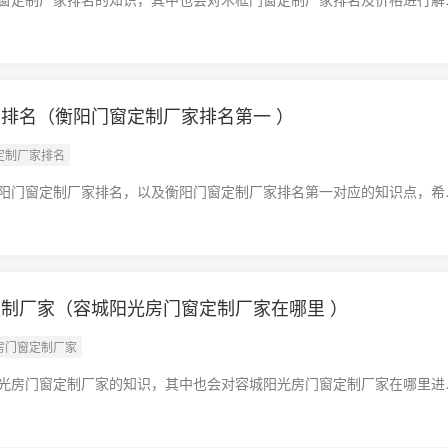
现在面临的问题，别忘了关注本站，现在开始吧！本文目录一览：1、室
排名（衡阳门窗定制厂家排名第一 ）
定制厂家排名
阳门窗定制厂家排名，以及衡阳门窗定制厂家排名第一对应的知识点，希
忘了收藏本站喔。本文目录一览：1、铜艺门窗厂家及价格介绍
制厂家（容城阳光房门窗定制厂家在哪里 ）
光房门窗定制厂家
光房门窗定制厂家的知识，其中也会对容城阳光房门窗定制厂家在哪里进
你现在面临的问题，别忘了关注本站，现在开始吧！本文目录一览：1、