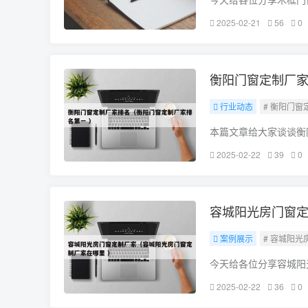
释，如果能碰巧解决你
2025-02-21
56
0
门品牌排行榜前十名
衡阳门窗定制厂家
行业动态
# 衡阳门窗
本篇文章给大家谈谈衡
对各位有所帮助，不要
2025-02-22
39
0
容城阳光房门窗定
案例展示
# 容城阳
今天给各位分享容城阳
解释，如果能碰巧解决
2025-02-22
36
0
定制十大品牌有哪些