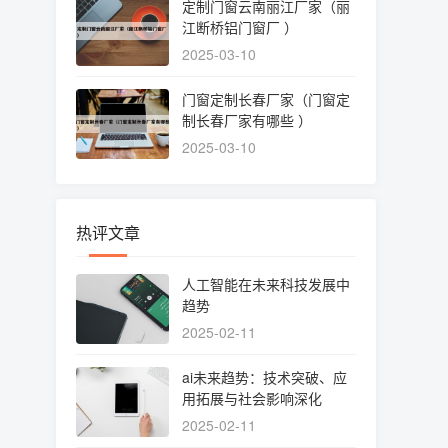
定制门窗云南丽江厂家（丽
江断桥铝门窗厂 ）
2025-03-10
门窗定制长春厂家（门窗定
制长春厂家有哪些 ）
2025-03-10
热评文章
人工智能在未来科技发展中
趋势
2025-02-11
‌ai未来趋势：技术突破、应
用拓展与社会影响深化‌
2025-02-11