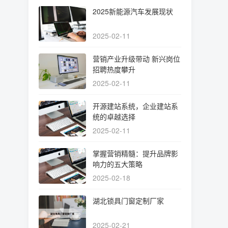
2025新能源汽车发展现状
2025-02-11
营销产业升级带动 新兴岗位
招聘热度攀升
2025-02-11
开源建站系统，企业建站系
统的卓越选择
2025-02-11
掌握营销精髓：提升品牌影
响力的五大策略
2025-02-18
湖北锁具门窗定制厂家
2025-02-21