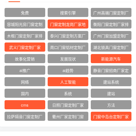
免费
搜索引擎
广州高端门窗定制厂
家
容城阳光房门窗定制
门窗定制龙岗厂家地
衡阳门窗定制厂家排
厂家
址
名
木框门窗定制厂家排
泰兴门窗定制方案厂
广州门窗加盟定制厂
名
家
家
武义门窗定制厂家
周口门窗铝材定制厂
湖北锁具门窗定制厂
家
家
故事化营销
发展现状
新能源汽车
ai推广
ai趋势
静音门窗招商厂家定
制
网络‌
人工智能
建站系统
国内
系统
建站
cms
日照门窗定制厂家
方法
拉萨隔音门窗定制厂
衢州厂家定制门窗
门窗中岛台定制厂家
家