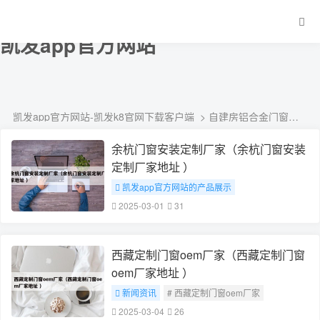
自建房铝合金门窗厂家防盗窗定制-
凯发app官方网站
凯发app官方网站-凯发k8官网下载客户端
> 自建房铝合金门窗厂家防盗窗定制
余杭门窗安装定制厂家（余杭门窗安装
定制厂家地址 ）
凯发app官方网站的产品展示
# 余杭门窗安装定制厂家
2025-03-01
31
西藏定制门窗oem厂家（西藏定制门窗
oem厂家地址 ）
新闻资讯
# 西藏定制门窗oem厂家
2025-03-04
26