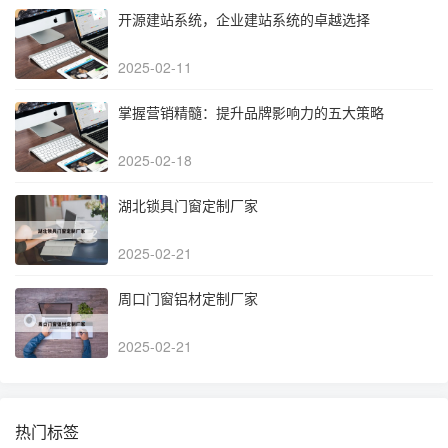
开源建站系统，企业建站系统的卓越选择
2025-02-11
掌握营销精髓：提升品牌影响力的五大策略
2025-02-18
湖北锁具门窗定制厂家
2025-02-21
周口门窗铝材定制厂家
2025-02-21
热门标签