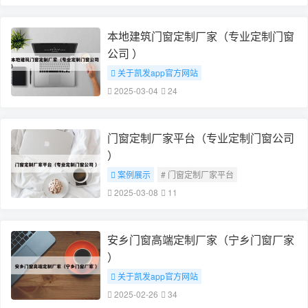
本地建筑门窗定制厂家（专业定制门窗
公司 ）
关于凯发app官方网站
# 本地建筑门窗定制厂家
2025-03-04
24
门窗定制厂家平台（专业定制门窗公司
）
案例展示
# 门窗定制厂家平台
2025-03-08
11
安乡门窗高端定制厂家（宁乡门窗厂家
）
关于凯发app官方网站
# 安乡门窗高端定制厂家
2025-02-26
34