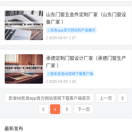
山东门窗五金件定制厂家（山东门窗设
备厂家 ）
凯发app官方网站的产品展示
# 山东门窗五金件定制厂家
2025-03-01
27
承德定制门窗设计厂家（承德门窗生产
厂家 ）
联系凯发k8官网下载客户端
# 承德定制门窗设计厂家
2025-03-03
25
凯发k8凯发app官方网站官网下载客户端首页
上一页
2
3
4
5
下一页
最新发布