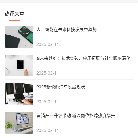
热评文章
人工智能在未来科技发展中趋势
2025-02-11
‌ai未来趋势：技术突破、应用拓展与社会影响深化‌
2025-02-11
2025新能源汽车发展现状
2025-02-11
营销产业升级带动 新兴岗位招聘热度攀升
2025-02-11