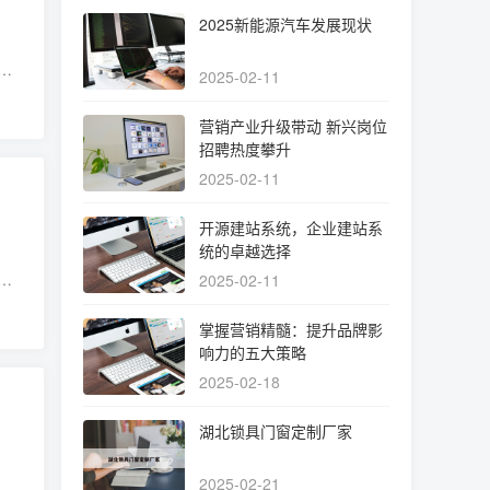
2025新能源汽车发展现状
各
2025-02-11
营销产业升级带动 新兴岗位
招聘热度攀升
2025-02-11
开源建站系统，企业建站系
统的卓越选择
2025-02-11
内木
掌握营销精髓：提升品牌影
响力的五大策略
2025-02-18
湖北锁具门窗定制厂家
2025-02-21
望