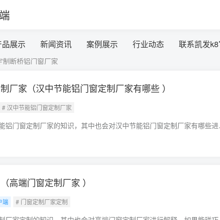
发app官方网站
户端
产品展示
新闻资讯
案例展示
行业动态
联系凯发k
定制断桥铝门窗厂家
制厂家（汉中节能铝门窗定制厂家有哪些 ）
# 汉中节能铝门窗定制厂家
能铝门窗定制厂家的知识，其中也会对汉中节能铝门窗定制厂家有哪些进
你现在面临的问题，别忘了关注本站，现在开始吧！本文目录一览：1、
（高端门窗定制厂家 ）
户端
# 门窗定制厂家定制
制厂家定制的知识，其中也会对高端门窗定制厂家进行解释，如果能碰巧