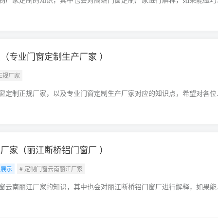
别忘了关注本站，现在开始吧！本文目录一览：1、门窗定制十大品牌有
（专业门窗定制生产厂家 ）
正规厂家
窗定制正规厂家，以及专业门窗定制生产厂家对应的知识点，希望对各位
本站喔。本文目录一览：1、门窗十大名牌排名2、
厂家（丽江断桥铝门窗厂 ）
品展示
# 定制门窗云南丽江厂家
窗云南丽江厂家的知识，其中也会对丽江断桥铝门窗厂进行解释，如果能
题，别忘了关注本站，现在开始吧！本文目录一览：1、丽江市在哪个省份