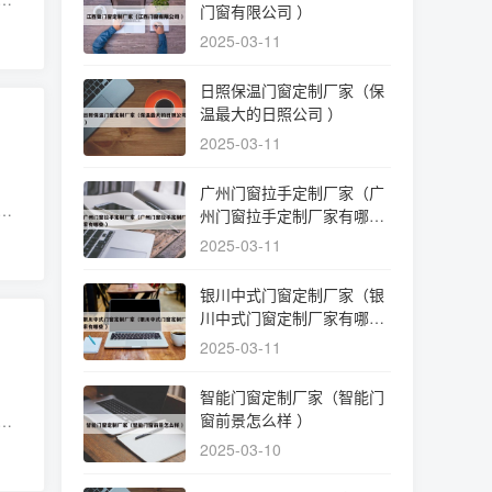
门窗有限公司 ）
哪些
2025-03-11
日照保温门窗定制厂家（保
温最大的日照公司 ）
2025-03-11
广州门窗拉手定制厂家（广
有
州门窗拉手定制厂家有哪些
）
2025-03-11
银川中式门窗定制厂家（银
川中式门窗定制厂家有哪些
）
2025-03-11
智能门窗定制厂家（智能门
窗前景怎么样 ）
碰
?
2025-03-10