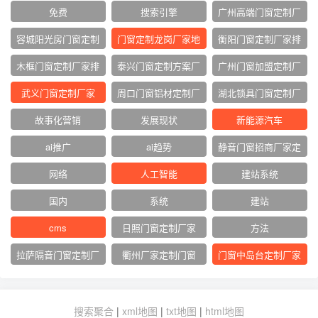
免费
搜索引擎
广州高端门窗定制厂
家
容城阳光房门窗定制
门窗定制龙岗厂家地
衡阳门窗定制厂家排
厂家
址
名
木框门窗定制厂家排
泰兴门窗定制方案厂
广州门窗加盟定制厂
名
家
家
武义门窗定制厂家
周口门窗铝材定制厂
湖北锁具门窗定制厂
家
家
故事化营销
发展现状
新能源汽车
ai推广
ai趋势
静音门窗招商厂家定
制
网络‌
人工智能
建站系统
国内
系统
建站
cms
日照门窗定制厂家
方法
拉萨隔音门窗定制厂
衢州厂家定制门窗
门窗中岛台定制厂家
家
搜索聚合
|
xml地图
|
txt地图
|
html地图