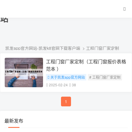
工程门窗厂家定制-凯发app官方网
站
凯发app官方网站-凯发k8官网下载客户端
> 工程门窗厂家定制
工程门窗厂家定制（工程门窗报价表格
范本 ）
关于凯发app官方网站
# 工程门窗厂家定制
2025-02-24
38
1
最新发布