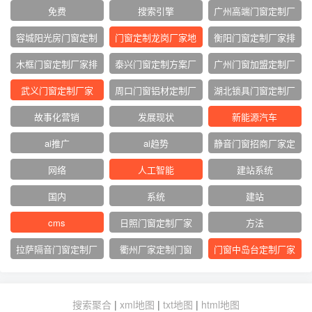
免费
搜索引擎
广州高端门窗定制厂
家
容城阳光房门窗定制
门窗定制龙岗厂家地
衡阳门窗定制厂家排
厂家
址
名
木框门窗定制厂家排
泰兴门窗定制方案厂
广州门窗加盟定制厂
名
家
家
武义门窗定制厂家
周口门窗铝材定制厂
湖北锁具门窗定制厂
家
家
故事化营销
发展现状
新能源汽车
ai推广
ai趋势
静音门窗招商厂家定
制
网络‌
人工智能
建站系统
国内
系统
建站
cms
日照门窗定制厂家
方法
拉萨隔音门窗定制厂
衢州厂家定制门窗
门窗中岛台定制厂家
家
搜索聚合
|
xml地图
|
txt地图
|
html地图