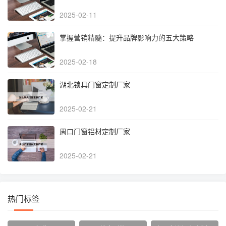
2025-02-11
掌握营销精髓：提升品牌影响力的五大策略
2025-02-18
湖北锁具门窗定制厂家
2025-02-21
周口门窗铝材定制厂家
2025-02-21
热门标签