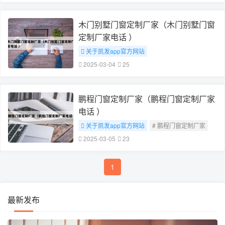
木门别墅门窗定制厂家（木门别墅门窗
定制厂家电话 ）
关于凯发app官方网站
# 木门别墅门窗定制厂家
2025-03-04
25
鹏程门窗定制厂家（鹏程门窗定制厂家
电话 ）
关于凯发app官方网站
# 鹏程门窗定制厂家
2025-03-05
23
1
最新发布