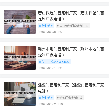
唐山保温门窗定制厂家（唐山保温门窗
定制厂家电话 ）
行业动态
# 唐山保温门窗定制厂家
2025-02-28
24
赣州本地门窗定制厂家（赣州本地门窗
定制厂家电话 ）
关于凯发app官方网站
# 赣州本地门窗定制厂家
2025-03-01
31
浩源门窗定制厂家（浩源门窗定制厂家
电话 ）
行业动态
# 浩源门窗定制厂家
2025-03-02
19