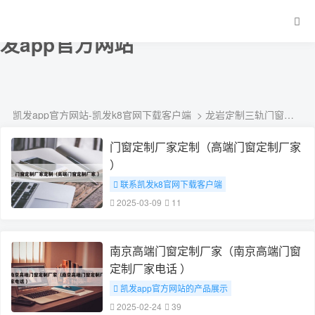
龙岩定制三轨门窗厂家电话号码-凯
发app官方网站
凯发app官方网站-凯发k8官网下载客户端
> 龙岩定制三轨门窗厂家电话号码
门窗定制厂家定制（高端门窗定制厂家
）
联系凯发k8官网下载客户端
# 门窗定制厂家定制
2025-03-09
11
南京高端门窗定制厂家（南京高端门窗
定制厂家电话 ）
凯发app官方网站的产品展示
# 南京高端门窗定制厂家
2025-02-24
39