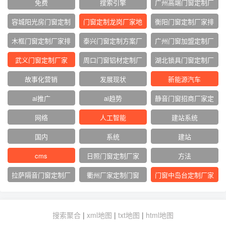
免费
搜索引擎
广州高端门窗定制厂
家
容城阳光房门窗定制
门窗定制龙岗厂家地
衡阳门窗定制厂家排
厂家
址
名
木框门窗定制厂家排
泰兴门窗定制方案厂
广州门窗加盟定制厂
名
家
家
武义门窗定制厂家
周口门窗铝材定制厂
湖北锁具门窗定制厂
家
家
故事化营销
发展现状
新能源汽车
ai推广
ai趋势
静音门窗招商厂家定
制
网络‌
人工智能
建站系统
国内
系统
建站
cms
日照门窗定制厂家
方法
拉萨隔音门窗定制厂
衢州厂家定制门窗
门窗中岛台定制厂家
家
搜索聚合
|
xml地图
|
txt地图
|
html地图