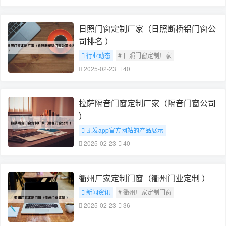
日照门窗定制厂家（日照断桥铝门窗公
司排名 ）
行业动态
# 日照门窗定制厂家
2025-02-23
40
拉萨隔音门窗定制厂家（隔音门窗公司
）
凯发app官方网站的产品展示
# 拉萨隔音门窗定制厂家
2025-02-23
40
衢州厂家定制门窗（衢州门业定制 ）
新闻资讯
# 衢州厂家定制门窗
2025-02-23
36