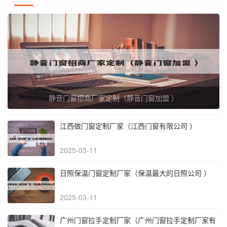
静音门窗招商厂家定制（静音门窗加盟 ）
江西做门窗定制厂家（江西门窗有限公司 ）
2025-03-11
日照保温门窗定制厂家（保温最大的日照公司 ）
2025-03-11
广州门窗拉手定制厂家（广州门窗拉手定制厂家有