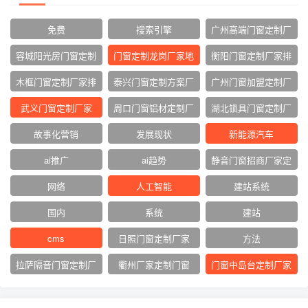
免费
搜索引擎
广州高端门窗定制厂
家
容城阳光房门窗定制
门窗定制龙岗厂家地
衡阳门窗定制厂家排
厂家
址
名
木框门窗定制厂家排
泰兴门窗定制方案厂
广州门窗加盟定制厂
名
家
家
武义门窗定制厂家
周口门窗铝材定制厂
湖北锁具门窗定制厂
家
家
故事化营销
发展现状
新能源汽车
ai推广
ai趋势
静音门窗招商厂家定
制
网络‌
人工智能
建站系统
国内
系统
建站
cms
日照门窗定制厂家
方法
拉萨隔音门窗定制厂
衢州厂家定制门窗
门窗中岛台定制厂家
家