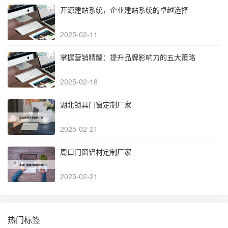
开源建站系统，企业建站系统的卓越选择
2025-02-11
掌握营销精髓：提升品牌影响力的五大策略
2025-02-18
湖北锁具门窗定制厂家
2025-02-21
周口门窗铝材定制厂家
2025-02-21
热门标签