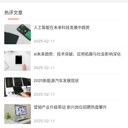
热评文章
人工智能在未来科技发展中趋势
2025-02-11
‌ai未来趋势：技术突破、应用拓展与社会影响深化‌
2025-02-11
2025新能源汽车发展现状
2025-02-11
营销产业升级带动 新兴岗位招聘热度攀升
2025-02-11