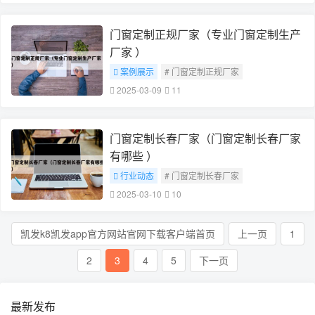
门窗定制正规厂家（专业门窗定制生产
厂家 ）
案例展示
# 门窗定制正规厂家
2025-03-09
11
门窗定制长春厂家（门窗定制长春厂家
有哪些 ）
行业动态
# 门窗定制长春厂家
2025-03-10
10
凯发k8凯发app官方网站官网下载客户端首页
上一页
1
2
3
4
5
下一页
最新发布