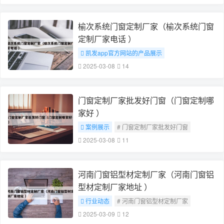
榆次系统门窗定制厂家（榆次系统门窗
定制厂家电话 ）
凯发app官方网站的产品展示
# 榆次系统门窗定制厂家
2025-03-08
14
门窗定制厂家批发好门窗（门窗定制哪
家好 ）
案例展示
# 门窗定制厂家批发好门窗
2025-03-08
11
河南门窗铝型材定制厂家（河南门窗铝
型材定制厂家地址 ）
行业动态
# 河南门窗铝型材定制厂家
2025-03-09
12