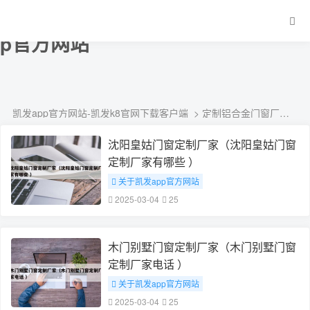
定制铝合金门窗厂家二维码-凯发ap
p官方网站
凯发app官方网站-凯发k8官网下载客户端
> 定制铝合金门窗厂家二维码
沈阳皇姑门窗定制厂家（沈阳皇姑门窗
定制厂家有哪些 ）
关于凯发app官方网站
# 沈阳皇姑门窗定制厂家
2025-03-04
25
木门别墅门窗定制厂家（木门别墅门窗
定制厂家电话 ）
关于凯发app官方网站
# 木门别墅门窗定制厂家
2025-03-04
25