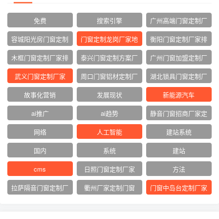
免费
搜索引擎
广州高端门窗定制厂
家
容城阳光房门窗定制
门窗定制龙岗厂家地
衡阳门窗定制厂家排
厂家
址
名
木框门窗定制厂家排
泰兴门窗定制方案厂
广州门窗加盟定制厂
名
家
家
武义门窗定制厂家
周口门窗铝材定制厂
湖北锁具门窗定制厂
家
家
故事化营销
发展现状
新能源汽车
ai推广
ai趋势
静音门窗招商厂家定
制
网络‌
人工智能
建站系统
国内
系统
建站
cms
日照门窗定制厂家
方法
拉萨隔音门窗定制厂
衢州厂家定制门窗
门窗中岛台定制厂家
家