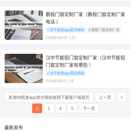
鹏程门窗定制厂家（鹏程门窗定制厂家
电话 ）
关于凯发app官方网站
# 鹏程门窗定制厂家
2025-03-05
23
汉中节能铝门窗定制厂家（汉中节能铝
门窗定制厂家有哪些 ）
关于凯发app官方网站
# 汉中节能铝门窗定制厂家
2025-03-07
9
凯发k8凯发app官方网站官网下载客户端首页
上一页
1
2
3
4
5
下一页
最新发布