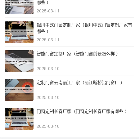
哪些 ）
2025-03-11
银川中式门窗定制厂家（银川中式门窗定制厂家有
哪些 ）
2025-03-11
智能门窗定制厂家（智能门窗前景怎么样 ）
2025-03-10
定制门窗云南丽江厂家（丽江断桥铝门窗厂 ）
2025-03-10
门窗定制长春厂家（门窗定制长春厂家有哪些 ）
2025-03-10