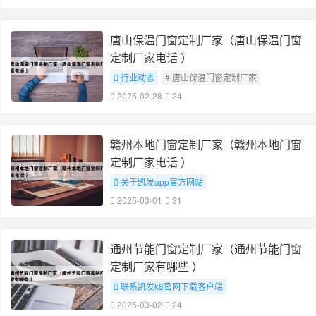
唐山保温门窗定制厂家（唐山保温门窗
定制厂家电话 ）
行业动态
# 唐山保温门窗定制厂家
2025-02-28
24
赣州本地门窗定制厂家（赣州本地门窗
定制厂家电话 ）
关于凯发app官方网站
# 赣州本地门窗定制厂家
2025-03-01
31
通州节能门窗定制厂家（通州节能门窗
定制厂家有哪些 ）
联系凯发k8官网下载客户端
# 通州节能门窗定制厂家
2025-03-02
24