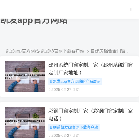
自建房铝合金门窗厂家落地窗定制-
凯发app官方网站
凯发app官方网站-凯发k8官网下载客户端
> 自建房铝合金门窗厂家落地窗定制
邳州系统门窗定制厂家（邳州系统门窗
定制厂家地址 ）
凯发app官方网站的产品展示
# 邳州系统门窗定制厂家
2025-02-27
31
彩钢门窗定制厂家（彩钢门窗定制厂家
电话 ）
联系凯发k8官网下载客户端
# 彩钢门窗定制厂家
2025-02-27
31