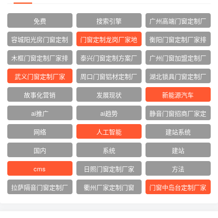
免费
搜索引擎
广州高端门窗定制厂
家
容城阳光房门窗定制
门窗定制龙岗厂家地
衡阳门窗定制厂家排
厂家
址
名
木框门窗定制厂家排
泰兴门窗定制方案厂
广州门窗加盟定制厂
名
家
家
武义门窗定制厂家
周口门窗铝材定制厂
湖北锁具门窗定制厂
家
家
故事化营销
发展现状
新能源汽车
ai推广
ai趋势
静音门窗招商厂家定
制
网络‌
人工智能
建站系统
国内
系统
建站
cms
日照门窗定制厂家
方法
拉萨隔音门窗定制厂
衢州厂家定制门窗
门窗中岛台定制厂家
家